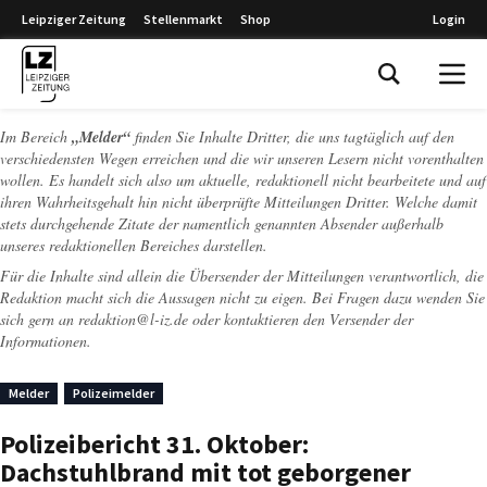
Leipziger Zeitung
Stellenmarkt
Shop
Login
Leipziger Zeitung
Im Bereich
„Melder“
finden Sie Inhalte Dritter, die uns tagtäglich auf den
verschiedensten Wegen erreichen und die wir unseren Lesern nicht vorenthalten
wollen. Es handelt sich also um aktuelle, redaktionell nicht bearbeitete und auf
ihren Wahrheitsgehalt hin nicht überprüfte Mitteilungen Dritter. Welche damit
stets durchgehende Zitate der namentlich genannten Absender außerhalb
unseres redaktionellen Bereiches darstellen.
Für die Inhalte sind allein die Übersender der Mitteilungen verantwortlich, die
Redaktion macht sich die Aussagen nicht zu eigen. Bei Fragen dazu wenden Sie
sich gern an
redaktion@l-iz.de
oder kontaktieren den Versender der
Informationen.
Melder
Polizeimelder
Polizeibericht 31. Oktober:
Dachstuhlbrand mit tot geborgener