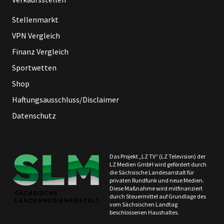
Stellenmarkt
VPN Vergleich
Finanz Vergleich
Sportwetten
Shop
Haftungsausschluss/Disclaimer
Datenschutz
Das Projekt „LZ TV“ (LZ Television) der
LZ Medien GmbH wird gefördert durch
die Sächsische Landesanstalt für
privaten Rundfunk und neue Medien.
Diese Maßnahme wird mitfinanziert
durch Steuermittel auf Grundlage des
vom Sächsischen Landtag
beschlossenen Haushaltes.