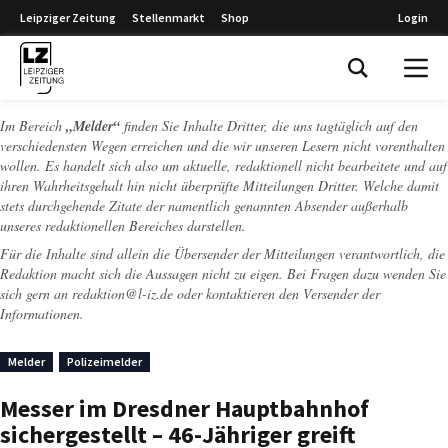
Leipziger Zeitung
Stellenmarkt
Shop
Login
Leipziger Zeitung
Im Bereich
„Melder“
finden Sie Inhalte Dritter, die uns tagtäglich auf den
verschiedensten Wegen erreichen und die wir unseren Lesern nicht vorenthalten
wollen. Es handelt sich also um aktuelle, redaktionell nicht bearbeitete und auf
ihren Wahrheitsgehalt hin nicht überprüfte Mitteilungen Dritter. Welche damit
stets durchgehende Zitate der namentlich genannten Absender außerhalb
unseres redaktionellen Bereiches darstellen.
Für die Inhalte sind allein die Übersender der Mitteilungen verantwortlich, die
Redaktion macht sich die Aussagen nicht zu eigen. Bei Fragen dazu wenden Sie
sich gern an
redaktion@l-iz.de
oder kontaktieren den Versender der
Informationen.
Melder
Polizeimelder
Messer im Dresdner Hauptbahnhof
sichergestellt – 46-Jähriger greift