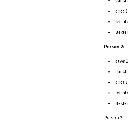
dunkle
circa 
leicht
Beklei
Person 2:
etwa 1
dunkl
circa 
leicht
Beklei
Person 3: