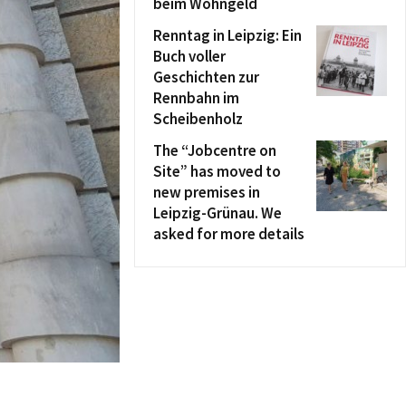
beim Wohngeld
Renntag in Leipzig: Ein
Buch voller
Geschichten zur
Rennbahn im
Scheibenholz
The “Jobcentre on
Site” has moved to
new premises in
Leipzig-Grünau. We
asked for more details