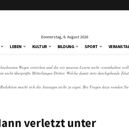
Donnerstag, 6. August 2026
LEBEN
KULTUR
BILDUNG
SPORT
VERANSTA
schiedensten Wegen erreichen und die wir unseren Lesern nicht vorenthalten woll
hin nicht überprüfte Mitteilungen Dritter. Welche damit stets durchgehende Zita
e Redaktion macht sich die Aussagen nicht zu eigen. Bei Fragen dazu wenden Sie
Mann verletzt unter