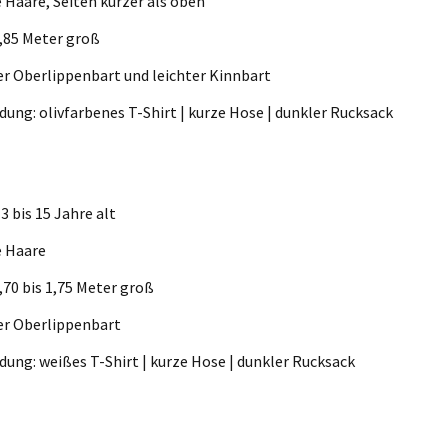
 Haare, Seiten kürzer als oben
1,85 Meter groß
er Oberlippenbart und leichter Kinnbart
dung: olivfarbenes T-Shirt | kurze Hose | dunkler Rucksack
3 bis 15 Jahre alt
e Haare
1,70 bis 1,75 Meter groß
er Oberlippenbart
dung: weißes T-Shirt | kurze Hose | dunkler Rucksack