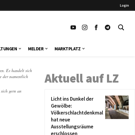
Login
LTUNGEN
MELDER
MARKTPLATZ
en. Es handelt sich
Aktuell auf LZ
te der namentlich
 sich gern an
Licht ins Dunkel der
Gewölbe:
Völkerschlachtdenkmal
hat neue
Ausstellungsräume
erschlossen