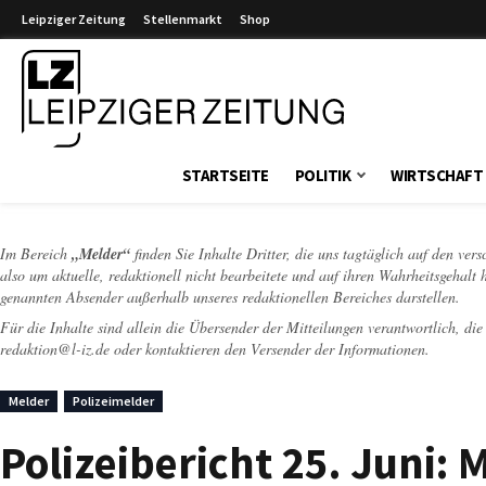
Leipziger Zeitung
Stellenmarkt
Shop
Leipziger Zeitung
STARTSEITE
POLITIK
WIRTSCHAFT
Im Bereich
„Melder“
finden Sie Inhalte Dritter, die uns tagtäglich auf den ver
also um aktuelle, redaktionell nicht bearbeitete und auf ihren Wahrheitsgehalt 
genannten Absender außerhalb unseres redaktionellen Bereiches darstellen.
Für die Inhalte sind allein die Übersender der Mitteilungen verantwortlich, di
redaktion@l-iz.de
oder kontaktieren den Versender der Informationen.
Melder
Polizeimelder
Polizeibericht 25. Juni: 