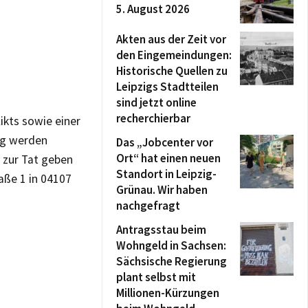
5. August 2026
Akten aus der Zeit vor
den Eingemeindungen:
Historische Quellen zu
Leipzigs Stadtteilen
sind jetzt online
recherchierbar
ikts sowie einer
ng werden
Das „Jobcenter vor
Ort“ hat einen neuen
 zur Tat geben
Standort in Leipzig-
raße 1 in 04107
Grünau. Wir haben
nachgefragt
Antragsstau beim
Wohngeld in Sachsen:
Sächsische Regierung
plant selbst mit
Millionen-Kürzungen