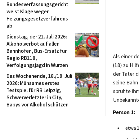
Bundesverfassungsgericht
weist Klage wegen
Heizungsgesetzverfahrens
ab
Dienstag, der 21. Juli 2026:
Alkoholverbot auf allen
Bahnhöfen, Bus-Ersatz für
Als einer 
Regio RB110,
Verfolgungsjagd in Wurzen
(18) zu Hil
der Täter 
Das Wochenende, 18./19. Juli
seine Bahn
2026: Mühsames erstes
Testspiel für RB Leipzig,
sprühte ih
Schwerverletzter in City,
Unbekannte
Babys vor Alkohol schützen
Person 1:
etwa 1