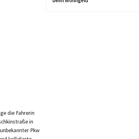
beim Wohngeld
ge die Fahrerin
schkinstraße in
it unbekannter Pkw