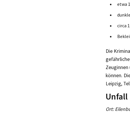
etwa 1
dunkl
circa 
Beklei
Die Krimina
gefährlich
Zeuginnen 
können. Die
Leipzig, Tel
Unfall
Ort: Eilenb