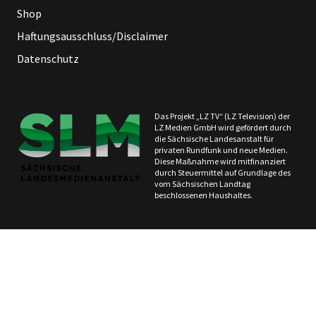
Shop
Haftungsausschluss/Disclaimer
Datenschutz
Das Projekt „LZ TV“ (LZ Television) der
LZ Medien GmbH wird gefördert durch
die Sächsische Landesanstalt für
privaten Rundfunk und neue Medien.
Diese Maßnahme wird mitfinanziert
durch Steuermittel auf Grundlage des
vom Sächsischen Landtag
beschlossenen Haushaltes.