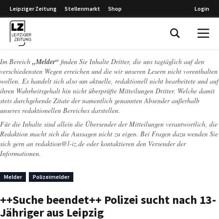
Leipziger Zeitung
Stellenmarkt
Shop
Login
Leipziger Zeitung
Im Bereich
„Melder“
finden Sie Inhalte Dritter, die uns tagtäglich auf den
verschiedensten Wegen erreichen und die wir unseren Lesern nicht vorenthalten
wollen. Es handelt sich also um aktuelle, redaktionell nicht bearbeitete und auf
ihren Wahrheitsgehalt hin nicht überprüfte Mitteilungen Dritter. Welche damit
stets durchgehende Zitate der namentlich genannten Absender außerhalb
unseres redaktionellen Bereiches darstellen.
Für die Inhalte sind allein die Übersender der Mitteilungen verantwortlich, die
Redaktion macht sich die Aussagen nicht zu eigen. Bei Fragen dazu wenden Sie
sich gern an
redaktion@l-iz.de
oder kontaktieren den Versender der
Informationen.
Melder
Polizeimelder
++Suche beendet++ Polizei sucht nach 13-
Jähriger aus Leipzig