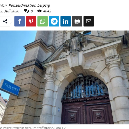
Von
Polizeidirektion Leipzig
2. Juli 2026
0
4042
s Polizeirevier in der Dimitroffstraße. Foto: LZ