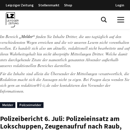
Leipziger Zeitung
Stellenmarkt
Shop
Login
Leipziger Zeitung
Im Bereich
„Melder“
finden Sie Inhalte Dritter, die uns tagtäglich auf den
verschiedensten Wegen erreichen und die wir unseren Lesern nicht vorenthalten
wollen. Es handelt sich also um aktuelle, redaktionell nicht bearbeitete und auf
ihren Wahrheitsgehalt hin nicht überprüfte Mitteilungen Dritter. Welche damit
stets durchgehende Zitate der namentlich genannten Absender außerhalb
unseres redaktionellen Bereiches darstellen.
Für die Inhalte sind allein die Übersender der Mitteilungen verantwortlich, die
Redaktion macht sich die Aussagen nicht zu eigen. Bei Fragen dazu wenden Sie
sich gern an
redaktion@l-iz.de
oder kontaktieren den Versender der
Informationen.
Melder
Polizeimelder
Polizeibericht 6. Juli: Polizeieinsatz am
Lokschuppen, Zeugenaufruf nach Raub,