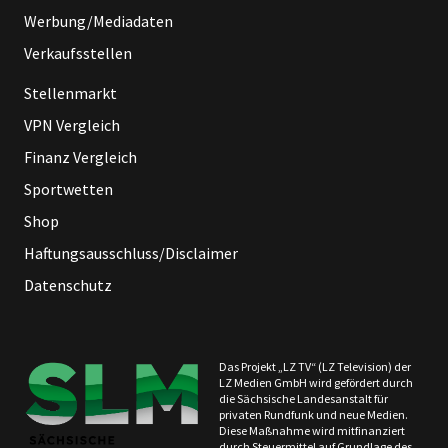
Werbung/Mediadaten
Verkaufsstellen
Stellenmarkt
VPN Vergleich
Finanz Vergleich
Sportwetten
Shop
Haftungsausschluss/Disclaimer
Datenschutz
Das Projekt „LZ TV“ (LZ Television) der
LZ Medien GmbH wird gefördert durch
die Sächsische Landesanstalt für
privaten Rundfunk und neue Medien.
Diese Maßnahme wird mitfinanziert
durch Steuermittel auf Grundlage des