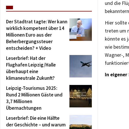
und die Fl
bekannterm
Der Stadtrat tagte: Wer kann
Hier sollte
wirklich kompetent über 14
treten um 
Millionen Euro aus der
könnte es j
Beherbergungssteuer
wie bestim
entscheiden? + Video
Wagner-, M
Leserbrief: Hat der
funktionier
Flughafen Leipzig/Halle
überhaupt eine
In eigener
klimaneutrale Zukunft?
Leipzig-Tourismus 2025:
Rund 2 Millionen Gäste und
3,7 Millionen
Übernachtungen
Leserbrief: Die eine Hälfte
der Geschichte – und warum