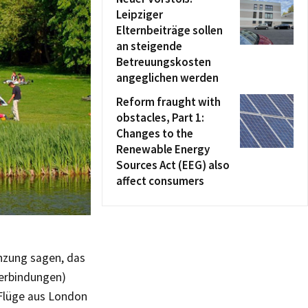
Leipziger
Elternbeiträge sollen
an steigende
Betreuungskosten
angeglichen werden
Reform fraught with
obstacles, Part 1:
Changes to the
Renewable Energy
Sources Act (EEG) also
affect consumers
änzung sagen, das
verbindungen)
 Flüge aus London