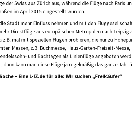
üge der Swiss aus Zürich aus, während die Flüge nach Paris 
aßen im April 2015 eingestellt wurden.
 die Stadt mehr Einfluss nehmen und mit den Fluggesellschaf
mehr Direktflüge aus europäischen Metropolen nach Leipzi
a z.B. mal mit speziellen Flügen probieren, die nur zu Höhepu
mten Messen, z.B. Buchmesse, Haus-Garten-Freizeit-Messe, 
endelssohn- und Bachtagen als Linienflüge angeboten werd
t, dann kann man diese Flüge ja regelmäßig das ganze Jahr ü
 Sache – Eine L-IZ.de für alle: Wir suchen „Freikäufer“