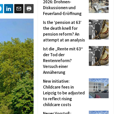
2026: Drohnen-
Diskussionen und
Feuerland-Eröffnung
Is the ‘pension at 63’
the death knell for
pension reform? An
attempt at an analysis
Ist die „Rente mit 63“
der Tod der
Rentenreform?
Versuch einer
Annäherung
New initiative:
Childcare fees in
Leipzig to be adjusted
to reflect rising
childcare costs
Neuer Vorstoß: