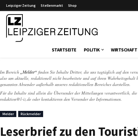
Leipziger Zeitung
Stellenmarkt
Shop
Leipziger Zeitung
STARTSEITE
POLITIK
WIRTSCHAFT
Im Bereich
„Melder“
finden Sie Inhalte Dritter, die uns tagtäglich auf den ver
also um aktuelle, redaktionell nicht bearbeitete und auf ihren Wahrheitsgehalt 
genannten Absender außerhalb unseres redaktionellen Bereiches darstellen.
Für die Inhalte sind allein die Übersender der Mitteilungen verantwortlich, di
redaktion@l-iz.de
oder kontaktieren den Versender der Informationen.
Melder
Rückmelder
Leserbrief zu den Touris