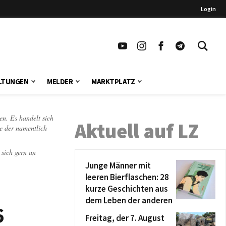
Login
LTUNGEN
MELDER
MARKTPLATZ
en. Es handelt sich
Aktuell auf LZ
te der namentlich
 sich gern an
Junge Männer mit
leeren Bierflaschen: 28
kurze Geschichten aus
dem Leben der anderen
6
Freitag, der 7. August