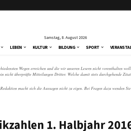
Samstag, 8. August 2026
LEBEN
KULTUR
BILDUNG
SPORT
VERANSTA
schiedensten Wegen erreichen und die wir unseren Lesern nicht vorenthalten woll
hin nicht überprüfte Mitteilungen Dritter. Welche damit stets durchgehende Zita
e Redaktion macht sich die Aussagen nicht zu eigen. Bei Fragen dazu wenden Sie
tikzahlen 1. Halbjahr 201