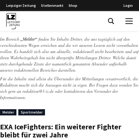
Leipziger Zeitung
Stellenmarkt
Shop
Login
Leipziger Zeitung
Im Bereich
„Melder“
finden Sie Inhalte Dritter, die uns tagtäglich auf den
verschiedensten Wegen erreichen und die wir unseren Lesern nicht vorenthalten
wollen. Es handelt sich also um aktuelle, redaktionell nicht bearbeitete und auf
ihren Wahrheitsgehalt hin nicht überprüfte Mitteilungen Dritter. Welche damit
stets durchgehende Zitate der namentlich genannten Absender außerhalb
unseres redaktionellen Bereiches darstellen.
Für die Inhalte sind allein die Übersender der Mitteilungen verantwortlich, die
Redaktion macht sich die Aussagen nicht zu eigen. Bei Fragen dazu wenden Sie
sich gern an
redaktion@l-iz.de
oder kontaktieren den Versender der
Informationen.
Melder
Sportmelder
EXA IceFighters: Ein weiterer Fighter
bleibt für zwei Jahre