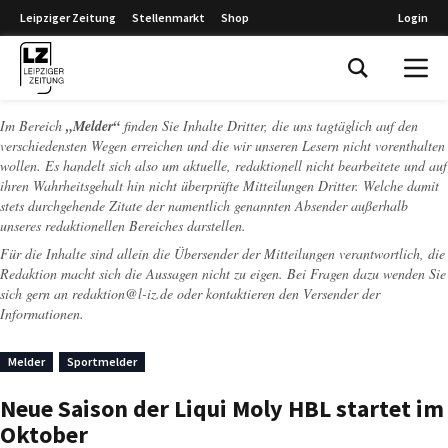
Leipziger Zeitung
Stellenmarkt
Shop
Login
Leipziger Zeitung
Im Bereich
„Melder“
finden Sie Inhalte Dritter, die uns tagtäglich auf den
verschiedensten Wegen erreichen und die wir unseren Lesern nicht vorenthalten
wollen. Es handelt sich also um aktuelle, redaktionell nicht bearbeitete und auf
ihren Wahrheitsgehalt hin nicht überprüfte Mitteilungen Dritter. Welche damit
stets durchgehende Zitate der namentlich genannten Absender außerhalb
unseres redaktionellen Bereiches darstellen.
Für die Inhalte sind allein die Übersender der Mitteilungen verantwortlich, die
Redaktion macht sich die Aussagen nicht zu eigen. Bei Fragen dazu wenden Sie
sich gern an
redaktion@l-iz.de
oder kontaktieren den Versender der
Informationen.
Melder
Sportmelder
Neue Saison der Liqui Moly HBL startet im
Oktober