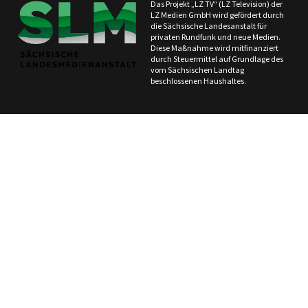
Das Projekt „LZ TV“ (LZ Television) der
LZ Medien GmbH wird gefördert durch
die Sächsische Landesanstalt für
privaten Rundfunk und neue Medien.
Diese Maßnahme wird mitfinanziert
durch Steuermittel auf Grundlage des
vom Sächsischen Landtag
beschlossenen Haushaltes.