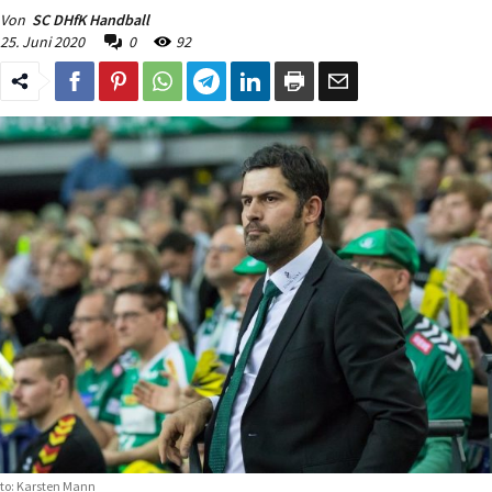
Von
SC DHfK Handball
25. Juni 2020
0
92
to: Karsten Mann