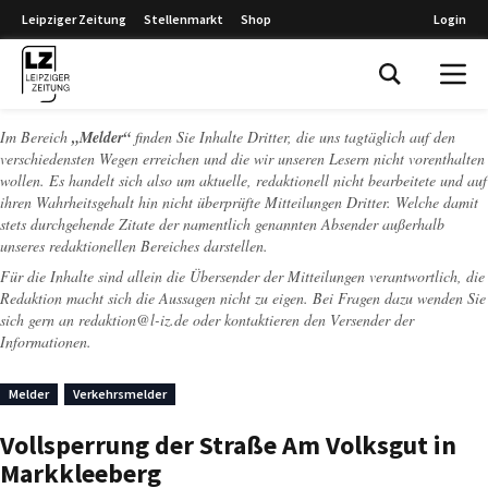
Leipziger Zeitung
Stellenmarkt
Shop
Login
Leipziger Zeitung
Im Bereich
„Melder“
finden Sie Inhalte Dritter, die uns tagtäglich auf den
verschiedensten Wegen erreichen und die wir unseren Lesern nicht vorenthalten
wollen. Es handelt sich also um aktuelle, redaktionell nicht bearbeitete und auf
ihren Wahrheitsgehalt hin nicht überprüfte Mitteilungen Dritter. Welche damit
stets durchgehende Zitate der namentlich genannten Absender außerhalb
unseres redaktionellen Bereiches darstellen.
Für die Inhalte sind allein die Übersender der Mitteilungen verantwortlich, die
Redaktion macht sich die Aussagen nicht zu eigen. Bei Fragen dazu wenden Sie
sich gern an
redaktion@l-iz.de
oder kontaktieren den Versender der
Informationen.
Melder
Verkehrsmelder
Vollsperrung der Straße Am Volksgut in
Markkleeberg