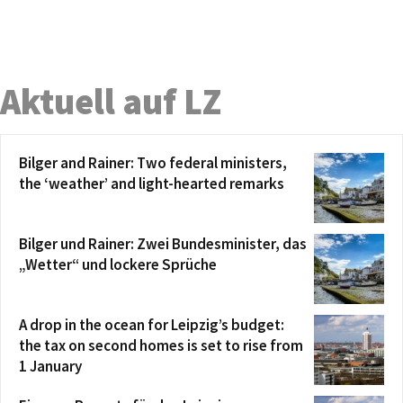
Aktuell auf LZ
Bilger and Rainer: Two federal ministers,
the ‘weather’ and light-hearted remarks
Bilger und Rainer: Zwei Bundesminister, das
„Wetter“ und lockere Sprüche
A drop in the ocean for Leipzig’s budget:
the tax on second homes is set to rise from
1 January