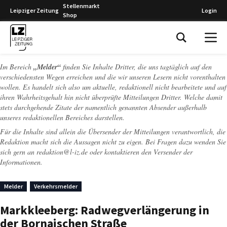
Stellenmarkt
Leipziger Zeitung
Login
Shop
Leipziger Zeitung
Im Bereich
„Melder“
finden Sie Inhalte Dritter, die uns tagtäglich auf den
verschiedensten Wegen erreichen und die wir unseren Lesern nicht vorenthalten
wollen. Es handelt sich also um aktuelle, redaktionell nicht bearbeitete und auf
ihren Wahrheitsgehalt hin nicht überprüfte Mitteilungen Dritter. Welche damit
stets durchgehende Zitate der namentlich genannten Absender außerhalb
unseres redaktionellen Bereiches darstellen.
Für die Inhalte sind allein die Übersender der Mitteilungen verantwortlich, die
Redaktion macht sich die Aussagen nicht zu eigen. Bei Fragen dazu wenden Sie
sich gern an
redaktion@l-iz.de
oder kontaktieren den Versender der
Informationen.
Melder
Verkehrsmelder
Markkleeberg: Radwegverlängerung in
der Bornaischen Straße