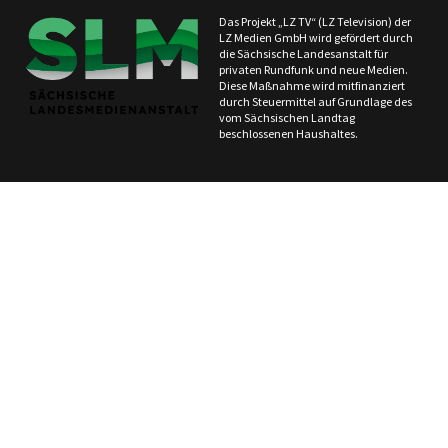
Das Projekt „LZ TV“ (LZ Television) der
LZ Medien GmbH wird gefördert durch
die Sächsische Landesanstalt für
privaten Rundfunk und neue Medien.
Diese Maßnahme wird mitfinanziert
durch Steuermittel auf Grundlage des
vom Sächsischen Landtag
beschlossenen Haushaltes.