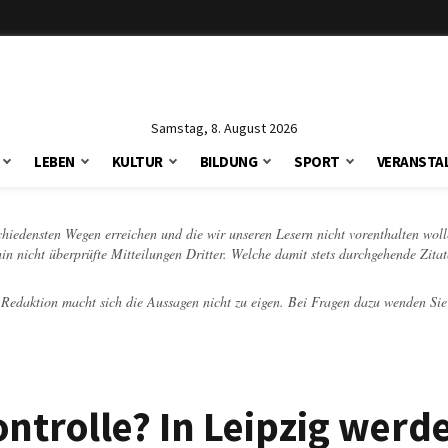
Samstag, 8. August 2026
LEBEN
KULTUR
BILDUNG
SPORT
VERANSTA
schiedensten Wegen erreichen und die wir unseren Lesern nicht vorenthalten woll
hin nicht überprüfte Mitteilungen Dritter. Welche damit stets durchgehende Zita
e Redaktion macht sich die Aussagen nicht zu eigen. Bei Fragen dazu wenden Sie
ntrolle? In Leipzig werd