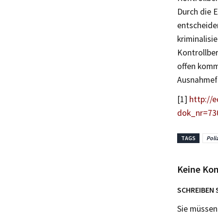
Durch die E
entscheide
kriminalis
Kontrollbe
offen komm
Ausnahmefä
[1]
http://
dok_nr=73
TAGS
Poli
Keine Ko
SCHREIBEN 
Sie müsse