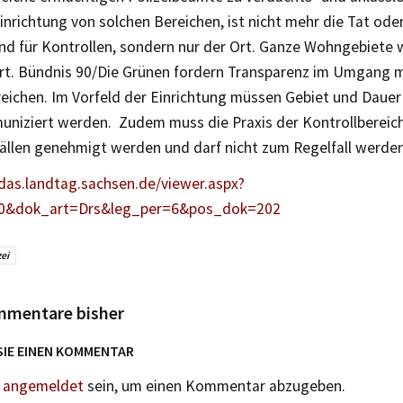
inrichtung von solchen Bereichen, ist nicht mehr die Tat ode
nd für Kontrollen, sondern nur der Ort. Ganze Wohngebiete
iert. Bündnis 90/Die Grünen fordern Transparenz im Umgang m
reichen. Im Vorfeld der Einrichtung müssen Gebiet und Dauer
uniziert werden. Zudem muss die Praxis der Kontrollbereich
llen genehmigt werden und darf nicht zum Regelfall werden
edas.landtag.sachsen.de/viewer.aspx?
0&dok_art=Drs&leg_per=6&pos_dok=202
zei
mmentare bisher
SIE EINEN KOMMENTAR
n
angemeldet
sein, um einen Kommentar abzugeben.