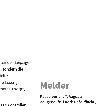
aten den Leipziger
n, sondern die
ielte
Melder
die Lösung,
cherheit sorgt,
Polizeibericht 7. August:
Zeugenaufruf nach Unfallflucht,
sen Kontrollen.