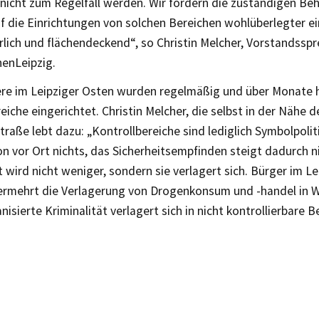
 nicht zum Regelfall werden. Wir fordern die zuständigen B
uf die Einrichtungen von solchen Bereichen wohlüberlegter e
ürlich und flächendeckend“, so Christin Melcher, Vorstandssp
nenLeipzig.
re im Leipziger Osten wurden regelmäßig und über Monate
eiche eingerichtet. Christin Melcher, die selbst in der Nähe d
raße lebt dazu: „Kontrollbereiche sind lediglich Symbolpoliti
on vor Ort nichts, das Sicherheitsempfinden steigt dadurch ni
t wird nicht weniger, sondern sie verlagert sich. Bürger im L
ermehrt die Verlagerung von Drogenkonsum und -handel in
anisierte Kriminalität verlagert sich in nicht kontrollierbare B