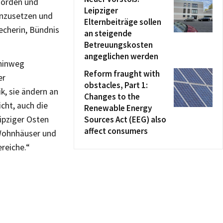
ehörden und
Leipziger
inzusetzen und
Elternbeiträge sollen
recherin, Bündnis
an steigende
Betreuungskosten
angeglichen werden
 hinweg
Reform fraught with
er
obstacles, Part 1:
k, sie ändern an
Changes to the
cht, auch die
Renewable Energy
eipziger Osten
Sources Act (EEG) also
affect consumers
 Wohnhäuser und
ereiche.“