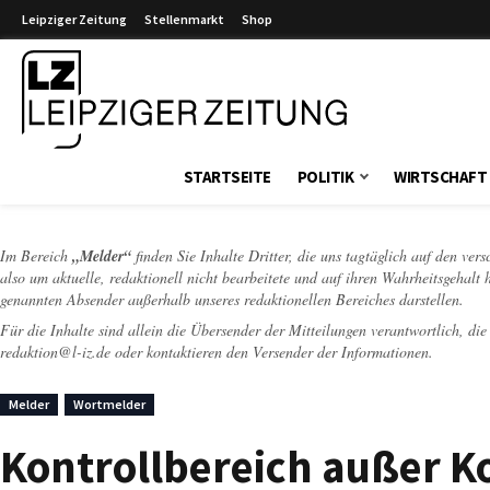
Leipziger Zeitung
Stellenmarkt
Shop
Leipziger Zeitung
STARTSEITE
POLITIK
WIRTSCHAFT
Im Bereich
„Melder“
finden Sie Inhalte Dritter, die uns tagtäglich auf den ver
also um aktuelle, redaktionell nicht bearbeitete und auf ihren Wahrheitsgehalt 
genannten Absender außerhalb unseres redaktionellen Bereiches darstellen.
Für die Inhalte sind allein die Übersender der Mitteilungen verantwortlich, di
redaktion@l-iz.de
oder kontaktieren den Versender der Informationen.
Melder
Wortmelder
Kontrollbereich außer Ko