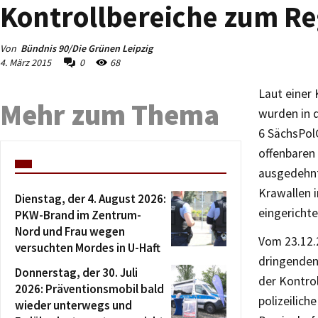
Kontrollbereiche zum Reg
Von
Bündnis 90/Die Grünen Leipzig
4. März 2015
0
68
Laut einer
Mehr zum Thema
wurden in d
6 SächsPol
offenbaren
ausgedehnt
Krawallen 
Dienstag, der 4. August 2026:
eingericht
PKW-Brand im Zentrum-
Nord und Frau wegen
Vom 23.12.
versuchten Mordes in U-Haft
dringenden
Donnerstag, der 30. Juli
der Kontrol
2026: Präventionsmobil bald
polizeilich
wieder unterwegs und