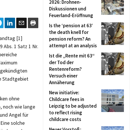
2026: Drohnen-
Diskussionen und
Feuerland-Eröffnung
Is the ‘pension at 63’
the death knell for
andtag [1]
pension reform? An
attempt at an analysis
 Abs. 1 Satz 1 Nr.
bereiche
Ist die „Rente mit 63“
der Tod der
 Maximum
Rentenreform?
angekündigten
Versuch einer
e Stadtgebiet
Annäherung
New initiative:
nken ohne
Childcare fees in
Leipzig to be adjusted
, noch wie lange
to reflect rising
 und Angel für
childcare costs
. Eine solche
Neuer Vorstoß: