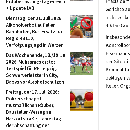
Praxis darf
Erdüberlastungstag erreicht
+ Update LVB
Gerichte a
nicht willk
Dienstag, der 21. Juli 2026:
Alkoholverbot auf allen
90/Die Grü
Bahnhöfen, Bus-Ersatz für
Insbesonde
Regio RB110,
Verfolgungsjagd in Wurzen
Kontrollber
Eisenbahnst
Das Wochenende, 18./19. Juli
der Situati
2026: Mühsames erstes
Testspiel für RB Leipzig,
Kriminalitä
Schwerverletzter in City,
beklagen v
Babys vor Alkohol schützen
Keller. Org
Freitag, der 17. Juli 2026:
Polizei schnappt
mutmaßlichen Räuber,
Baustellen-Verzug an
Harkortstraße, Jahrestag
der Abschaffung der