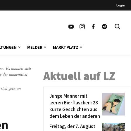
Login
LTUNGEN
MELDER
MARKTPLATZ
en. Es handelt sich
Aktuell auf LZ
te der namentlich
 sich gern an
Junge Männer mit
leeren Bierflaschen: 28
kurze Geschichten aus
dem Leben der anderen
en
Freitag, der 7. August