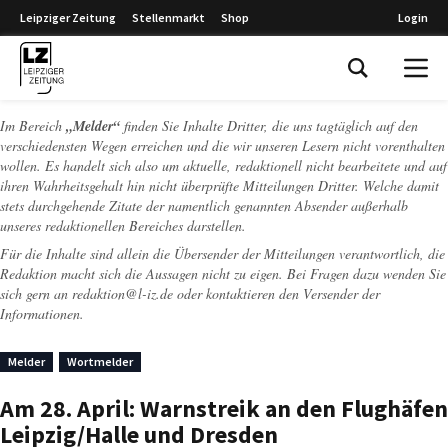
Leipziger Zeitung
Stellenmarkt
Shop
Login
Leipziger Zeitung
Im Bereich
„Melder“
finden Sie Inhalte Dritter, die uns tagtäglich auf den
verschiedensten Wegen erreichen und die wir unseren Lesern nicht vorenthalten
wollen. Es handelt sich also um aktuelle, redaktionell nicht bearbeitete und auf
ihren Wahrheitsgehalt hin nicht überprüfte Mitteilungen Dritter. Welche damit
stets durchgehende Zitate der namentlich genannten Absender außerhalb
unseres redaktionellen Bereiches darstellen.
Für die Inhalte sind allein die Übersender der Mitteilungen verantwortlich, die
Redaktion macht sich die Aussagen nicht zu eigen. Bei Fragen dazu wenden Sie
sich gern an
redaktion@l-iz.de
oder kontaktieren den Versender der
Informationen.
Melder
Wortmelder
Am 28. April: Warnstreik an den Flughäfen
Leipzig/Halle und Dresden