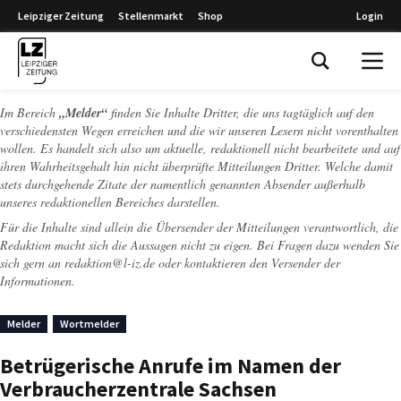
Leipziger Zeitung
Stellenmarkt
Shop
Login
Leipziger Zeitung
Im Bereich
„Melder“
finden Sie Inhalte Dritter, die uns tagtäglich auf den
verschiedensten Wegen erreichen und die wir unseren Lesern nicht vorenthalten
wollen. Es handelt sich also um aktuelle, redaktionell nicht bearbeitete und auf
ihren Wahrheitsgehalt hin nicht überprüfte Mitteilungen Dritter. Welche damit
stets durchgehende Zitate der namentlich genannten Absender außerhalb
unseres redaktionellen Bereiches darstellen.
Für die Inhalte sind allein die Übersender der Mitteilungen verantwortlich, die
Redaktion macht sich die Aussagen nicht zu eigen. Bei Fragen dazu wenden Sie
sich gern an
redaktion@l-iz.de
oder kontaktieren den Versender der
Informationen.
Melder
Wortmelder
Betrügerische Anrufe im Namen der
Verbraucherzentrale Sachsen