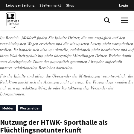
Leipziger Zeitung
Stellenmarkt
Shop
Login
Leipziger Zeitung
Im Bereich
„Melder“
finden Sie Inhalte Dritter, die uns tagtäglich auf den
verschiedensten Wegen erreichen und die wir unseren Lesern nicht vorenthalten
wollen. Es handelt sich also um aktuelle, redaktionell nicht bearbeitete und auf
ihren Wahrheitsgehalt hin nicht überprüfte Mitteilungen Dritter. Welche damit
stets durchgehende Zitate der namentlich genannten Absender außerhalb
unseres redaktionellen Bereiches darstellen.
Für die Inhalte sind allein die Übersender der Mitteilungen verantwortlich, die
Redaktion macht sich die Aussagen nicht zu eigen. Bei Fragen dazu wenden Sie
sich gern an
redaktion@l-iz.de
oder kontaktieren den Versender der
Informationen.
Melder
Wortmelder
Nutzung der HTWK- Sporthalle als
Flüchtlingsnotunterkunft