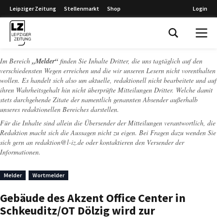
Leipziger Zeitung
Stellenmarkt
Shop
Login
Leipziger Zeitung
Im Bereich
„Melder“
finden Sie Inhalte Dritter, die uns tagtäglich auf den
verschiedensten Wegen erreichen und die wir unseren Lesern nicht vorenthalten
wollen. Es handelt sich also um aktuelle, redaktionell nicht bearbeitete und auf
ihren Wahrheitsgehalt hin nicht überprüfte Mitteilungen Dritter. Welche damit
stets durchgehende Zitate der namentlich genannten Absender außerhalb
unseres redaktionellen Bereiches darstellen.
Für die Inhalte sind allein die Übersender der Mitteilungen verantwortlich, die
Redaktion macht sich die Aussagen nicht zu eigen. Bei Fragen dazu wenden Sie
sich gern an
redaktion@l-iz.de
oder kontaktieren den Versender der
Informationen.
Melder
Wortmelder
Gebäude des Akzent Office Center in
Schkeuditz/OT Dölzig wird zur