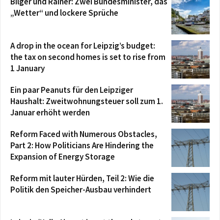
Bilger und Rainer: Zwei Bundesminister, das
„Wetter“ und lockere Sprüche
A drop in the ocean for Leipzig’s budget:
the tax on second homes is set to rise from
1 January
Ein paar Peanuts für den Leipziger
Haushalt: Zweitwohnungsteuer soll zum 1.
Januar erhöht werden
Reform Faced with Numerous Obstacles,
Part 2: How Politicians Are Hindering the
Expansion of Energy Storage
Reform mit lauter Hürden, Teil 2: Wie die
Politik den Speicher-Ausbau verhindert