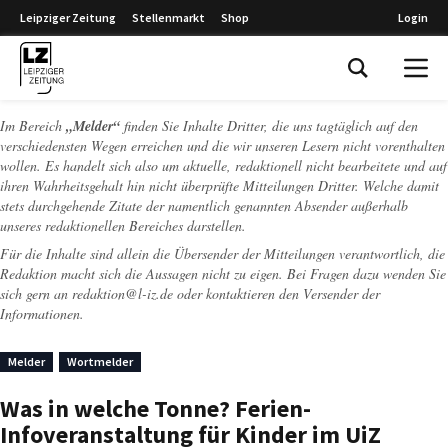
Leipziger Zeitung
Stellenmarkt
Shop
Login
Leipziger Zeitung
Im Bereich
„Melder“
finden Sie Inhalte Dritter, die uns tagtäglich auf den
verschiedensten Wegen erreichen und die wir unseren Lesern nicht vorenthalten
wollen. Es handelt sich also um aktuelle, redaktionell nicht bearbeitete und auf
ihren Wahrheitsgehalt hin nicht überprüfte Mitteilungen Dritter. Welche damit
stets durchgehende Zitate der namentlich genannten Absender außerhalb
unseres redaktionellen Bereiches darstellen.
Für die Inhalte sind allein die Übersender der Mitteilungen verantwortlich, die
Redaktion macht sich die Aussagen nicht zu eigen. Bei Fragen dazu wenden Sie
sich gern an
redaktion@l-iz.de
oder kontaktieren den Versender der
Informationen.
Melder
Wortmelder
Was in welche Tonne? Ferien-
Infoveranstaltung für Kinder im UiZ