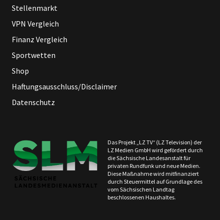
Stellenmarkt
VPN Vergleich
Finanz Vergleich
Sportwetten
Shop
Haftungsausschluss/Disclaimer
Datenschutz
Das Projekt „LZ TV“ (LZ Television) der
LZ Medien GmbH wird gefördert durch
die Sächsische Landesanstalt für
privaten Rundfunk und neue Medien.
Diese Maßnahme wird mitfinanziert
durch Steuermittel auf Grundlage des
vom Sächsischen Landtag
beschlossenen Haushaltes.