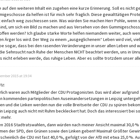
 auf den weiteren Inhalt ein zugehen eine kurze Erinnerung. Soll es nicht g
igeschosse da helfen ist für mich sehr fraglich. Diese gewalttätigen Pro
t einfach weg zuschiessen sein. Was würden Sie machen Herr Pohle, wenn s
sind, um sich ein Bild zu machen und aus Versehen von den Gummigeschoss
offen werden? Ich glaube starke Worte helfen niemandem weiter, auch we
en Ärger los wird. Der Weg zu einem „ausgeglichenem“ Leben wird viel, viel 
be sogar, dass bei den rasenden Veränderungen in unser allen Leben und w
die Sehnsucht nach Ruhe der Menschen NICHT beachtet werden, uns in Unr
es nicht erleben werde, das ruhige Leben. Aber es sollte trotzdem unser alle
zember 2015 at 19:34
tz:
rlich waren auch Mitglieder der CDU Protagonisten. Das wird aber aufgrun
en kommenden parteipolitischen Auseinandersetzungen in Leipzig untergeh
en und die Linken werden nun die volle Breitseite der CDU zu spüren beko
in Leipzig auch nicht mit Ruhm beckleckert hat. Doch das interessiert bei 
t mehr.
n 2016 Stadtratswahlen, dann würden nach meiner Ansicht maximal 30,0 % 
men der SPD, den Grünen sowie den Linken geben!! Maximal! Größter Gewi
scheinlich die CDU mit fast 40,0 %, gefolgt von der AfD mit etwa 25,0 %. Au