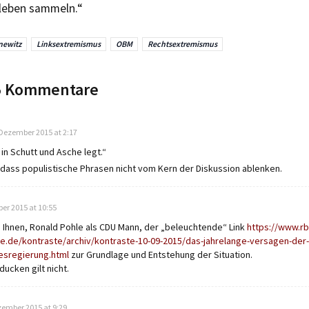
eben sammeln.“
newitz
Linksextremismus
OBM
Rechtsextremismus
 5 Kommentare
s:
 Dezember 2015 at 2:17
 in Schutt und Asche legt.“
 dass populistische Phrasen nicht vom Kern der Diskussion ablenken.
er 2015 at 10:55
 Ihnen, Ronald Pohle als CDU Mann, der „beleuchtende“ Link
https://www.rb
ne.de/kontraste/archiv/kontraste-10-09-2015/das-jahrelange-versagen-der
esregierung.html
zur Grundlage und Entstehung der Situation.
ucken gilt nicht.
zember 2015 at 9:29