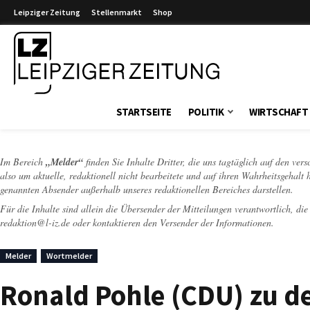
Leipziger Zeitung
Stellenmarkt
Shop
Leipziger Zeitung
STARTSEITE
POLITIK
WIRTSCHAFT
Im Bereich
„Melder“
finden Sie Inhalte Dritter, die uns tagtäglich auf den ver
also um aktuelle, redaktionell nicht bearbeitete und auf ihren Wahrheitsgehalt 
genannten Absender außerhalb unseres redaktionellen Bereiches darstellen.
Für die Inhalte sind allein die Übersender der Mitteilungen verantwortlich, di
redaktion@l-iz.de
oder kontaktieren den Versender der Informationen.
Melder
Wortmelder
Ronald Pohle (CDU) zu d