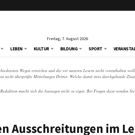
Freitag, 7. August 2026
LEBEN
KULTUR
BILDUNG
SPORT
VERANSTA
schiedensten Wegen erreichen und die wir unseren Lesern nicht vorenthalten woll
hin nicht überprüfte Mitteilungen Dritter. Welche damit stets durchgehende Zita
e Redaktion macht sich die Aussagen nicht zu eigen. Bei Fragen dazu wenden Sie
en Ausschreitungen im Le