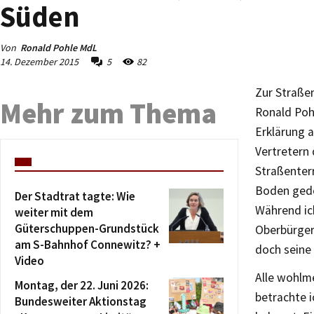
Süden
Von
Ronald Pohle MdL
14. Dezember 2015
5
82
Zur Straße
Mehr zum Thema
Ronald Poh
Erklärung 
Vertretern 
Straßenter
Boden gede
Der Stadtrat tagte: Wie
Während ic
weiter mit dem
Güterschuppen-Grundstück
Oberbürger
am S-Bahnhof Connewitz? +
doch seine 
Video
Alle wohlm
Montag, der 22. Juni 2026:
betrachte i
Bundesweiter Aktionstag