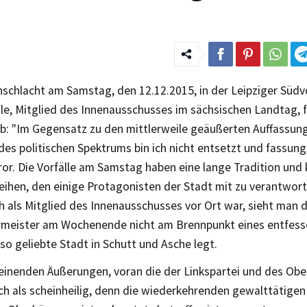
nschlacht am Samstag, den 12.12.2015, in der Leipziger Südv
le, Mitglied des Innenausschusses im sächsischen Landtag, 
ab: "Im Gegensatz zu den mittlerweile geäußerten Auffassun
des politischen Spektrums bin ich nicht entsetzt und fassun
ror. Die Vorfälle am Samstag haben eine lange Tradition und
ihen, den einige Protagonisten der Stadt mit zu verantwor
h als Mitglied des Innenausschusses vor Ort war, sieht man 
meister am Wochenende nicht am Brennpunkt eines entfess
so geliebte Stadt in Schutt und Asche legt.
einenden Äußerungen, voran die der Linkspartei und des Obe
ch als scheinheilig, denn die wiederkehrenden gewalttätigen 