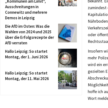
bekannt. Ei
„Kommunen am Limit“,
Ausschreitungen in
zumindest 
Connewitz und mehrere
Kapitulatio
Demos in Leipzig
Nährboden 
Die AfD im Osten: Was die
Verkehrszei
Wahlen von 2024 und 2025
oder öffent
über die Erfolgsrezepte der
Rechtsstaa
AfD verraten
Insofern w
Hallo Leipzig: So startet
Montag, der 1. Juni 2026
mehr Poliz
wird ein e
gezielten 
Hallo Leipzig: So startet
Abschreckun
Montag, der 11. Mai 2026
Möglichkei
hoffe ich a
Wort melde