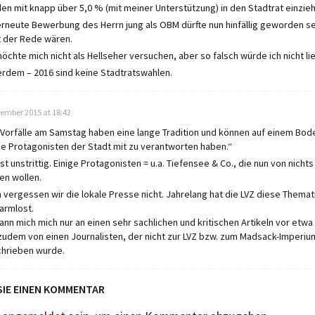
en mit knapp über 5,0 % (mit meiner Unterstützung) in den Stadtrat einzie
erneute Bewerbung des Herrn jung als OBM dürfte nun hinfällig geworden s
t der Rede wären.
möchte mich nicht als Hellseher versuchen, aber so falsch würde ich nicht li
rdem – 2016 sind keine Stadtratswahlen.
zember 2015 at 18:42
 Vorfälle am Samstag haben eine lange Tradition und können auf einem Bo
ge Protagonisten der Stadt mit zu verantworten haben.“
ist unstrittig. Einige Protagonisten = u.a. Tiefensee & Co., die nun von nich
en wollen.
 vergessen wir die lokale Presse nicht. Jahrelang hat die LVZ diese Themat
armlost.
kann mich mich nur an einen sehr sachlichen und kritischen Artikeln vor etwa
zudem von einen Journalisten, der nicht zur LVZ bzw. zum Madsack-Imperiu
hrieben wurde.
SIE EINEN KOMMENTAR