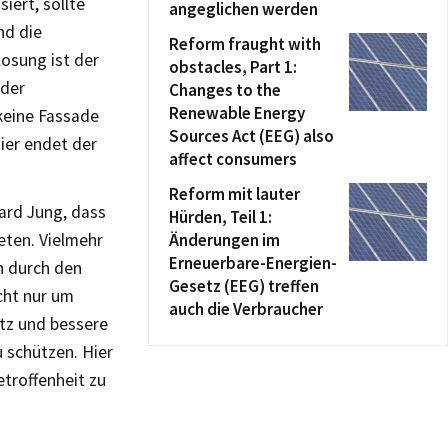
iert, sollte
angeglichen werden
nd die
Reform fraught with
losung ist der
obstacles, Part 1:
eder
Changes to the
Renewable Energy
 keine Fassade
Sources Act (EEG) also
Hier endet der
affect consumers
Reform mit lauter
ard Jung, dass
Hürden, Teil 1:
eten. Vielmehr
Änderungen im
Erneuerbare-Energien-
n durch den
Gesetz (EEG) treffen
cht nur um
auch die Verbraucher
utz und bessere
 schützen. Hier
etroffenheit zu