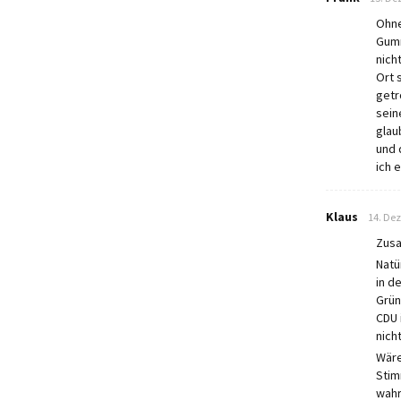
Ohne
Gumm
nich
Ort 
getr
sein
glau
und 
ich 
says:
Klaus
14. De
Zusa
Natü
in d
Grün
CDU 
nich
Wäre
Stim
wahr