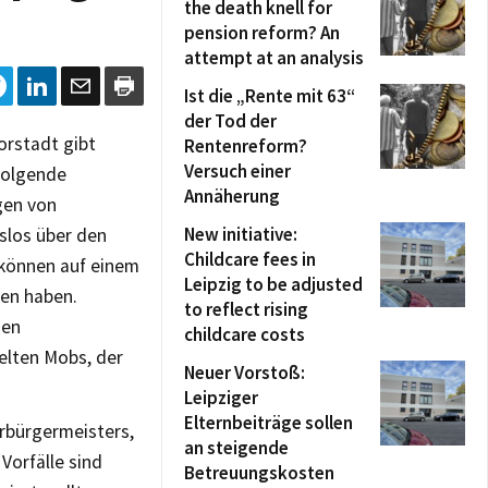
the death knell for
pension reform? An
attempt at an analysis
Ist die „Rente mit 63“
der Tod der
orstadt gibt
Rentenreform?
Versuch einer
folgende
Annäherung
gen von
New initiative:
gslos über den
Childcare fees in
 können auf einem
Leipzig to be adjusted
ten haben.
to reflect rising
den
childcare costs
elten Mobs, der
Neuer Vorstoß:
Leipziger
Elternbeiträge sollen
rbürgermeisters,
an steigende
Vorfälle sind
Betreuungskosten