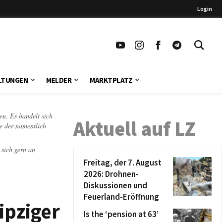
Login
LTUNGEN
MELDER
MARKTPLATZ
en. Es handelt sich
Aktuell auf LZ
te der namentlich
 sich gern an
Freitag, der 7. August
2026: Drohnen-
Diskussionen und
Feuerland-Eröffnung
ipziger
Is the ‘pension at 63’