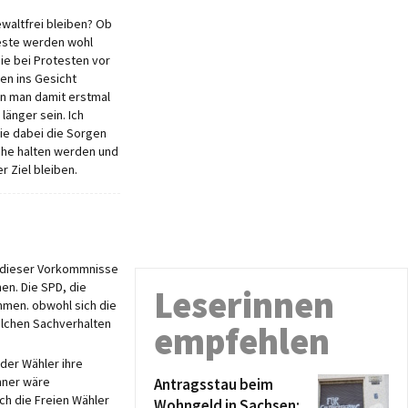
ewaltfrei bleiben? Ob
teste werden wohl
ie bei Protesten vor
en ins Gesicht
nn man damit erstmal
länger sein. Ich
ie dabei die Sorgen
uhe halten werden und
r Ziel bleiben.
d dieser Vorkommnisse
en. Die SPD, die
Leserinnen
mmen. obwohl sich die
solchen Sachverhalten
empfehlen
der Wähler ihre
nner wäre
Antragsstau beim
ch die Freien Wähler
Wohngeld in Sachsen: