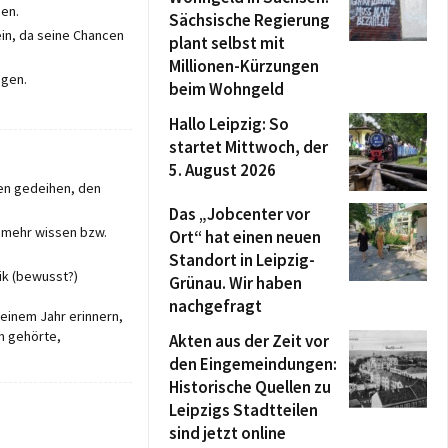
hen.
Sächsische Regierung
ein, da seine Chancen
plant selbst mit
Millionen-Kürzungen
egen.
beim Wohngeld
Hallo Leipzig: So
startet Mittwoch, der
5. August 2026
den gedeihen, den
Das „Jobcenter vor
ts mehr wissen bzw.
Ort“ hat einen neuen
Standort in Leipzig-
ik (bewusst?)
Grünau. Wir haben
nachgefragt
 einem Jahr erinnern,
m gehörte,
Akten aus der Zeit vor
den Eingemeindungen:
Historische Quellen zu
Leipzigs Stadtteilen
sind jetzt online