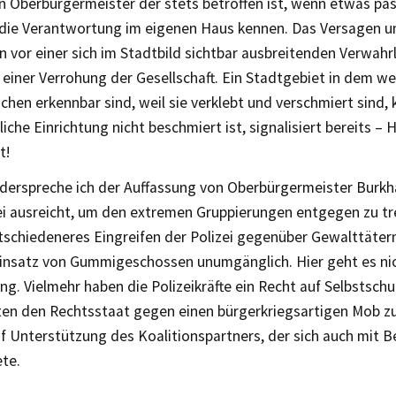
n Oberbürgermeister der stets betroffen ist, wenn etwas pass
die Verantwortung im eigenen Haus kennen. Das Versagen u
n vor einer sich im Stadtbild sichtbar ausbreitenden Verwahr
einer Verrohung der Gesellschaft. Ein Stadtgebiet in dem w
chen erkennbar sind, weil sie verklebt und verschmiert sind,
liche Einrichtung nicht beschmiert ist, signalisiert bereits – 
t!
iderspreche ich der Auffassung von Oberbürgermeister Burkh
ei ausreicht, um den extremen Gruppierungen entgegen zu tr
ntschiedeneres Eingreifen der Polizei gegenüber Gewalttäter
Einsatz von Gummigeschossen unumgänglich. Hier geht es ni
g. Vielmehr haben die Polizeikräfte ein Recht auf Selbstsch
ten den Rechtsstaat gegen einen bürgerkriegsartigen Mob zu
uf Unterstützung des Koalitionspartners, der sich auch mit B
te.