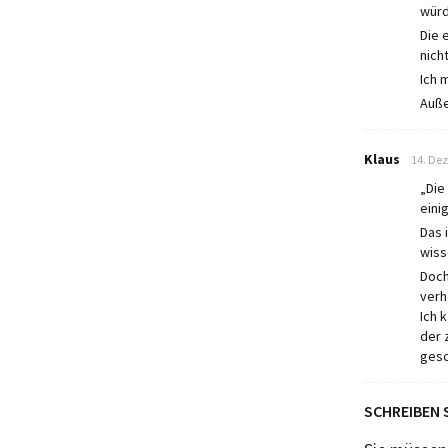
würd
Die 
nich
Ich 
Auße
says:
Klaus
14. De
„Die
eini
Das 
wiss
Doch
verh
Ich 
der 
gesc
SCHREIBEN 