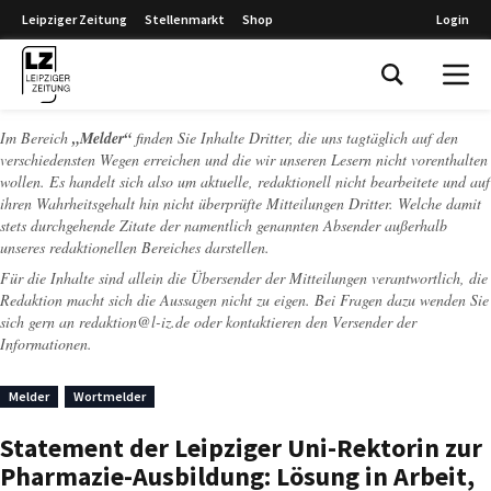
Leipziger Zeitung
Stellenmarkt
Shop
Login
Leipziger Zeitung
Im Bereich
„Melder“
finden Sie Inhalte Dritter, die uns tagtäglich auf den
verschiedensten Wegen erreichen und die wir unseren Lesern nicht vorenthalten
wollen. Es handelt sich also um aktuelle, redaktionell nicht bearbeitete und auf
ihren Wahrheitsgehalt hin nicht überprüfte Mitteilungen Dritter. Welche damit
stets durchgehende Zitate der namentlich genannten Absender außerhalb
unseres redaktionellen Bereiches darstellen.
Für die Inhalte sind allein die Übersender der Mitteilungen verantwortlich, die
Redaktion macht sich die Aussagen nicht zu eigen. Bei Fragen dazu wenden Sie
sich gern an
redaktion@l-iz.de
oder kontaktieren den Versender der
Informationen.
Melder
Wortmelder
Statement der Leipziger Uni-Rektorin zur
Pharmazie-Ausbildung: Lösung in Arbeit,