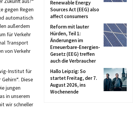
er Zukunft aus?“
Renewable Energy
ege gegen Regen
Sources Act (EEG) also
affect consumers
ind automatisch
rden außerdem
Reform mit lauter
Hürden, Teil 1:
um für Verkehr
Änderungen im
nal Transport
Erneuerbare-Energien-
en von Verkehr
Gesetz (EEG) treffen
auch die Verbraucher
ig-Institut für
Hallo Leipzig: So
startet Freitag, der 7.
r Gehirn“. Diese
August 2026, ins
Die jungen
Wochenende
was in unserem
it wir schneller