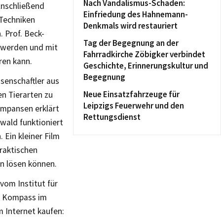
Nach Vandalismus-Schaden:
Anschließend
Einfriedung des Hahnemann-
Techniken
Denkmals wird restauriert
 Prof. Beck-
Tag der Begegnung an der
t werden und mit
Fahrradkirche Zöbigker verbindet
ren kann.
Geschichte, Erinnerungskultur und
Begegnung
senschaftler aus
Neue Einsatzfahrzeuge für
en Tierarten zu
Leipzigs Feuerwehr und den
impansen erklärt
Rettungsdienst
wald funktioniert
Ein kleiner Film
praktischen
n lösen können.
 vom Institut für
n Kompass im
m Internet kaufen: