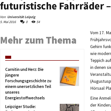
futuristische Fahrräder 
Von
Universität Leipzig
5. Mai 2016
0
54
Vom 17. Mai
Mehr zum Thema
Frühjahrsvo
Gehirn funk
wie modern
Teppich auf
in denen si
Carnitin und Herz: Die
Veranstalt
jüngere
Forschungsgeschichte zu
(Augustuspl
einem unersetzlichen Teil
Hörsaal Pl
unseres
Energiestoffwechsels
Eine Anmel
der Kinderu
Leipziger Studie: