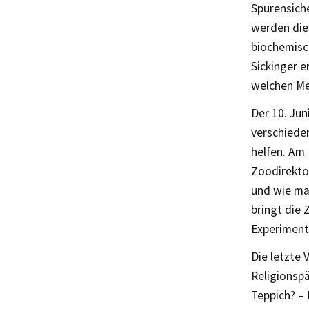
Spurensich
werden die
biochemisch
Sickinger e
welchen Me
Der 10. Jun
verschieden
helfen. Am
Zoodirekto
und wie man
bringt die 
Experiment
Die letzte 
Religionsp
Teppich? – 