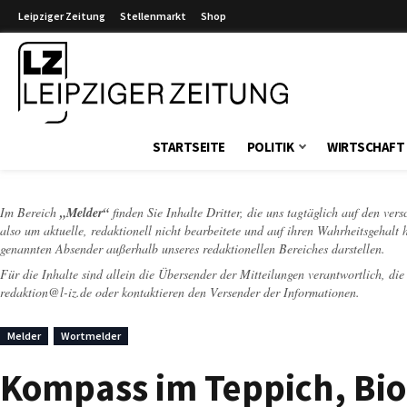
Leipziger Zeitung
Stellenmarkt
Shop
Leipziger Zeitung
STARTSEITE
POLITIK
WIRTSCHAFT
Im Bereich
„Melder“
finden Sie Inhalte Dritter, die uns tagtäglich auf den ver
also um aktuelle, redaktionell nicht bearbeitete und auf ihren Wahrheitsgehalt 
genannten Absender außerhalb unseres redaktionellen Bereiches darstellen.
Für die Inhalte sind allein die Übersender der Mitteilungen verantwortlich, di
redaktion@l-iz.de
oder kontaktieren den Versender der Informationen.
Melder
Wortmelder
Kompass im Teppich, Bi