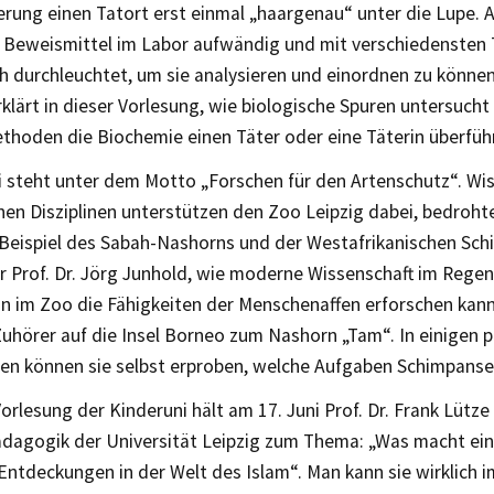
erung einen Tatort erst einmal „haargenau“ unter die Lupe. 
 Beweismittel im Labor aufwändig und mit verschiedensten 
 durchleuchtet, um sie analysieren und einordnen zu können.
rklärt in dieser Vorlesung, wie biologische Spuren untersuch
thoden die Biochemie einen Täter oder eine Täterin überfüh
i steht unter dem Motto „Forschen für den Artenschutz“. Wis
en Disziplinen unterstützen den Zoo Leipzig dabei, bedroht
 Beispiel des Sabah-Nashorns und der Westafrikanischen Sch
r Prof. Dr. Jörg Junhold, wie moderne Wissenschaft im Regen
 im Zoo die Fähigkeiten der Menschenaffen erforschen kann. 
Zuhörer auf die Insel Borneo zum Nashorn „Tam“. In einigen 
en können sie selbst erproben, welche Aufgaben Schimpanse
Vorlesung der Kinderuni hält am 17. Juni Prof. Dr. Frank Lütze
ädagogik der Universität Leipzig zum Thema: „Was macht ei
Entdeckungen in der Welt des Islam“. Man kann sie wirklich i