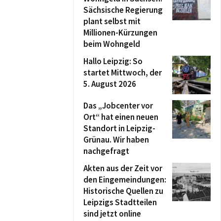
Sächsische Regierung
plant selbst mit
Millionen-Kürzungen
beim Wohngeld
Hallo Leipzig: So
startet Mittwoch, der
5. August 2026
Das „Jobcenter vor
Ort“ hat einen neuen
Standort in Leipzig-
Grünau. Wir haben
nachgefragt
Akten aus der Zeit vor
den Eingemeindungen:
Historische Quellen zu
Leipzigs Stadtteilen
sind jetzt online