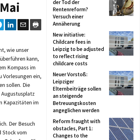
der Tod der
 Mai
Rentenreform?
Versuch einer
Annäherung
New initiative:
Childcare fees in
Leipzig to be adjusted
ht, wie unser
to reflect rising
 überführen kann,
childcare costs
 dem Kompass im
Neuer Vorstoß:
zu Vorlesungen ein,
Leipziger
en sollen. Die
Elternbeiträge sollen
 Augustusplatz
an steigende
en Kapazitäten im
Betreuungskosten
angeglichen werden
Reform fraught with
ich. Der Besuch
obstacles, Part 1:
rd Stock vom
Changes to the