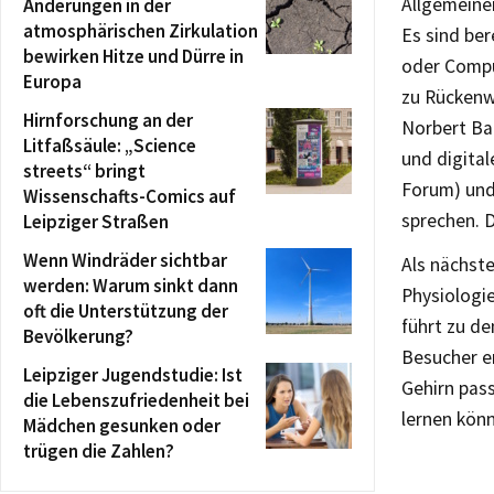
Allgemeinen
Änderungen in der
atmosphärischen Zirkulation
Es sind be
bewirken Hitze und Dürre in
oder Compu
Europa
zu Rückenw
Hirnforschung an der
Norbert Ba
Litfaßsäule: „Science
und digital
streets“ bringt
Forum) und
Wissenschafts-Comics auf
sprechen. D
Leipziger Straßen
Wenn Windräder sichtbar
Als nächste
werden: Warum sinkt dann
Physiologie
oft die Unterstützung der
führt zu de
Bevölkerung?
Besucher er
Leipziger Jugendstudie: Ist
Gehirn pass
die Lebenszufriedenheit bei
lernen kön
Mädchen gesunken oder
trügen die Zahlen?