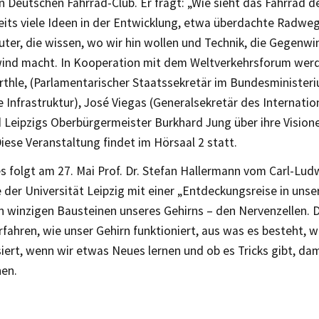
 Deutschen Fahrrad-Club. Er fragt: „Wie sieht das Fahrrad d
reits viele Ideen in der Entwicklung, etwa überdachte Radw
ter, die wissen, wo wir hin wollen und Technik, die Gegenw
ind macht. In Kooperation mit dem Weltverkehrsforum we
rthle, (Parlamentarischer Staatssekretär im Bundesministeri
e Infrastruktur), José Viegas (Generalsekretär des Internatio
 Leipzigs Oberbürgermeister Burkhard Jung über ihre Vision
iese Veranstaltung findet im Hörsaal 2 statt.
s folgt am 27. Mai Prof. Dr. Stefan Hallermann vom Carl-Ludw
 der Universität Leipzig mit einer „Entdeckungsreise in unse
n winzigen Bausteinen unseres Gehirns – den Nervenzellen. 
fahren, wie unser Gehirn funktioniert, aus was es besteht, 
iert, wenn wir etwas Neues lernen und ob es Tricks gibt, dam
nen.