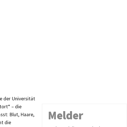
ie der Universität
tort“ – die
Melder
sst: Blut, Haare,
t die