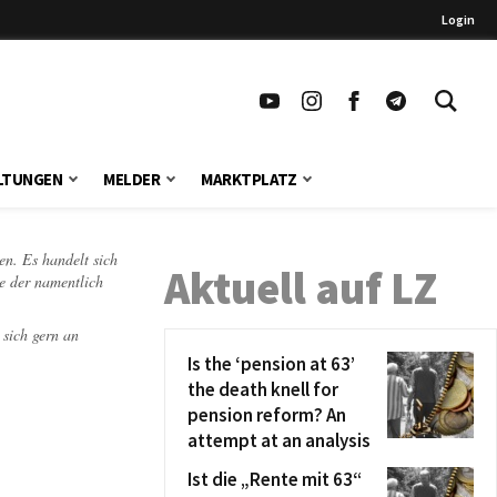
Login
LTUNGEN
MELDER
MARKTPLATZ
en. Es handelt sich
Aktuell auf LZ
te der namentlich
 sich gern an
Is the ‘pension at 63’
the death knell for
pension reform? An
attempt at an analysis
Ist die „Rente mit 63“