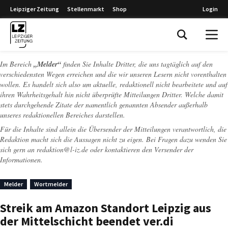
Leipziger Zeitung
Stellenmarkt
Shop
Login
Leipziger Zeitung
Im Bereich
„Melder“
finden Sie Inhalte Dritter, die uns tagtäglich auf den
verschiedensten Wegen erreichen und die wir unseren Lesern nicht vorenthalten
wollen. Es handelt sich also um aktuelle, redaktionell nicht bearbeitete und auf
ihren Wahrheitsgehalt hin nicht überprüfte Mitteilungen Dritter. Welche damit
stets durchgehende Zitate der namentlich genannten Absender außerhalb
unseres redaktionellen Bereiches darstellen.
Für die Inhalte sind allein die Übersender der Mitteilungen verantwortlich, die
Redaktion macht sich die Aussagen nicht zu eigen. Bei Fragen dazu wenden Sie
sich gern an
redaktion@l-iz.de
oder kontaktieren den Versender der
Informationen.
Melder
Wortmelder
Streik am Amazon Standort Leipzig aus
der Mittelschicht beendet ver.di