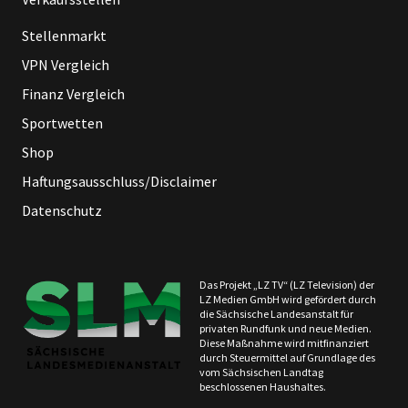
Stellenmarkt
VPN Vergleich
Finanz Vergleich
Sportwetten
Shop
Haftungsausschluss/Disclaimer
Datenschutz
Das Projekt „LZ TV“ (LZ Television) der
LZ Medien GmbH wird gefördert durch
die Sächsische Landesanstalt für
privaten Rundfunk und neue Medien.
Diese Maßnahme wird mitfinanziert
durch Steuermittel auf Grundlage des
vom Sächsischen Landtag
beschlossenen Haushaltes.