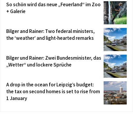
So schön wird das neue „Feuerland“ im Zoo
+ Galerie
Bilger and Rainer: Two federal ministers,
the ‘weather’ and light-hearted remarks
Bilger und Rainer: Zwei Bundesminister, das
„Wetter“ und lockere Sprüche
A drop in the ocean for Leipzig’s budget:
the tax on second homes is set to rise from
1 January