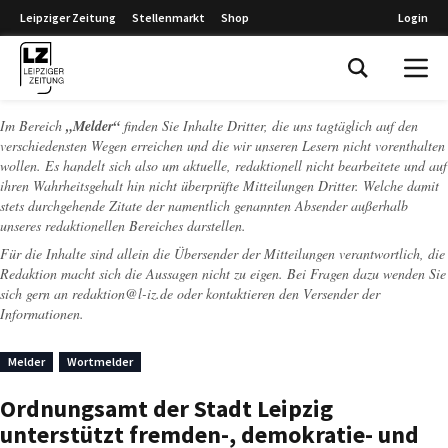
Leipziger Zeitung
Stellenmarkt
Shop
Login
Leipziger Zeitung
Im Bereich
„Melder“
finden Sie Inhalte Dritter, die uns tagtäglich auf den
verschiedensten Wegen erreichen und die wir unseren Lesern nicht vorenthalten
wollen. Es handelt sich also um aktuelle, redaktionell nicht bearbeitete und auf
ihren Wahrheitsgehalt hin nicht überprüfte Mitteilungen Dritter. Welche damit
stets durchgehende Zitate der namentlich genannten Absender außerhalb
unseres redaktionellen Bereiches darstellen.
Für die Inhalte sind allein die Übersender der Mitteilungen verantwortlich, die
Redaktion macht sich die Aussagen nicht zu eigen. Bei Fragen dazu wenden Sie
sich gern an
redaktion@l-iz.de
oder kontaktieren den Versender der
Informationen.
Melder
Wortmelder
Ordnungsamt der Stadt Leipzig
unterstützt fremden-, demokratie- und