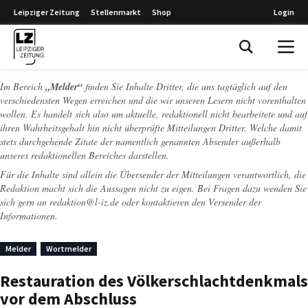
Leipziger Zeitung
Stellenmarkt
Shop
Login
Leipziger Zeitung
Im Bereich
„Melder“
finden Sie Inhalte Dritter, die uns tagtäglich auf den
verschiedensten Wegen erreichen und die wir unseren Lesern nicht vorenthalten
wollen. Es handelt sich also um aktuelle, redaktionell nicht bearbeitete und auf
ihren Wahrheitsgehalt hin nicht überprüfte Mitteilungen Dritter. Welche damit
stets durchgehende Zitate der namentlich genannten Absender außerhalb
unseres redaktionellen Bereiches darstellen.
Für die Inhalte sind allein die Übersender der Mitteilungen verantwortlich, die
Redaktion macht sich die Aussagen nicht zu eigen. Bei Fragen dazu wenden Sie
sich gern an
redaktion@l-iz.de
oder kontaktieren den Versender der
Informationen.
Melder
Wortmelder
Restauration des Völkerschlachtdenkmals
vor dem Abschluss