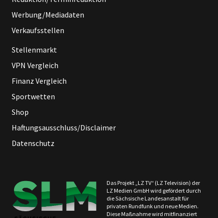
Werbung/Mediadaten
Verkaufsstellen
Stellenmarkt
VPN Vergleich
Finanz Vergleich
Sportwetten
Shop
Haftungsausschluss/Disclaimer
Datenschutz
Das Projekt „LZ TV“ (LZ Television) der
LZ Medien GmbH wird gefördert durch
die Sächsische Landesanstalt für
privaten Rundfunk und neue Medien.
Diese Maßnahme wird mitfinanziert