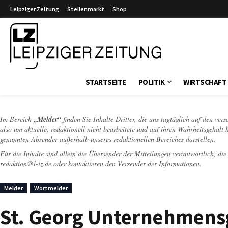
Leipziger Zeitung
Stellenmarkt
Shop
Leipziger Zeitung
STARTSEITE
POLITIK
WIRTSCHAFT
Im Bereich
„Melder“
finden Sie Inhalte Dritter, die uns tagtäglich auf den ver
also um aktuelle, redaktionell nicht bearbeitete und auf ihren Wahrheitsgehalt 
genannten Absender außerhalb unseres redaktionellen Bereiches darstellen.
Für die Inhalte sind allein die Übersender der Mitteilungen verantwortlich, di
redaktion@l-iz.de
oder kontaktieren den Versender der Informationen.
Melder
Wortmelder
St. Georg Unternehmens