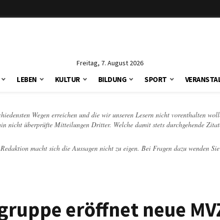
Freitag, 7. August 2026
LEBEN
KULTUR
BILDUNG
SPORT
VERANSTA
schiedensten Wegen erreichen und die wir unseren Lesern nicht vorenthalten woll
hin nicht überprüfte Mitteilungen Dritter. Welche damit stets durchgehende Zita
e Redaktion macht sich die Aussagen nicht zu eigen. Bei Fragen dazu wenden Sie
gruppe eröffnet neue MV