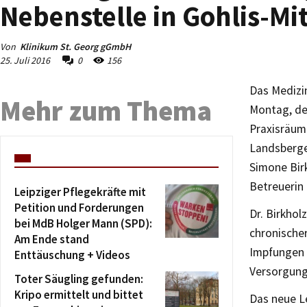
Nebenstelle in Gohlis-Mi
Von
Klinikum St. Georg gGmbH
25. Juli 2016
0
156
Das Medizi
Mehr zum Thema
Montag, dem
Praxisräume
Landsberge
Simone Birk
Betreuerin
Leipziger Pflegekräfte mit
Petition und Forderungen
Dr. Birkhol
bei MdB Holger Mann (SPD):
chronische
Am Ende stand
Impfungen 
Enttäuschung + Videos
Versorgung
Toter Säugling gefunden:
Kripo ermittelt und bittet
Das neue L