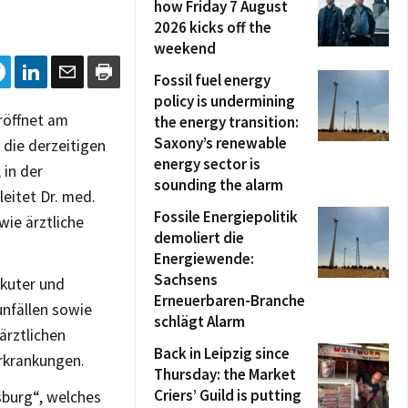
how Friday 7 August
2026 kicks off the
weekend
Fossil fuel energy
policy is undermining
röffnet am
the energy transition:
Saxony’s renewable
 die derzeitigen
energy sector is
 in der
sounding the alarm
eitet Dr. med.
Fossile Energiepolitik
wie ärztliche
demoliert die
Energiewende:
Sachsens
akuter und
Erneuerbaren-Branche
unfällen sowie
schlägt Alarm
ärztlichen
Back in Leipzig since
rkrankungen.
Thursday: the Market
Criers’ Guild is putting
sburg“, welches