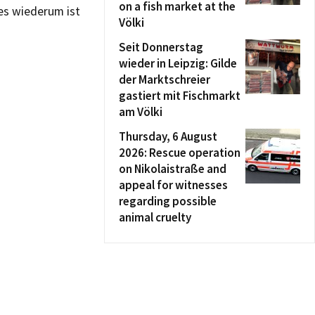
on a fish market at the
s wiederum ist
Völki
Seit Donnerstag
wieder in Leipzig: Gilde
der Marktschreier
gastiert mit Fischmarkt
am Völki
Thursday, 6 August
2026: Rescue operation
on Nikolaistraße and
appeal for witnesses
regarding possible
animal cruelty