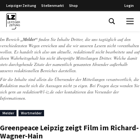
Leipziger Zeitung
Stellenmarkt
Shop
Login
Leipziger Zeitung
Im Bereich
„Melder“
finden Sie Inhalte Dritter, die uns tagtäglich auf den
verschiedensten Wegen erreichen und die wir unseren Lesern nicht vorenthalten
wollen. Es handelt sich also um aktuelle, redaktionell nicht bearbeitete und auf
ihren Wahrheitsgehalt hin nicht überprüfte Mitteilungen Dritter. Welche damit
stets durchgehende Zitate der namentlich genannten Absender außerhalb
unseres redaktionellen Bereiches darstellen.
Für die Inhalte sind allein die Übersender der Mitteilungen verantwortlich, die
Redaktion macht sich die Aussagen nicht zu eigen. Bei Fragen dazu wenden Sie
sich gern an
redaktion@l-iz.de
oder kontaktieren den Versender der
Informationen.
Melder
Wortmelder
Greenpeace Leipzig zeigt Film im Richard-
Wagner-Hain