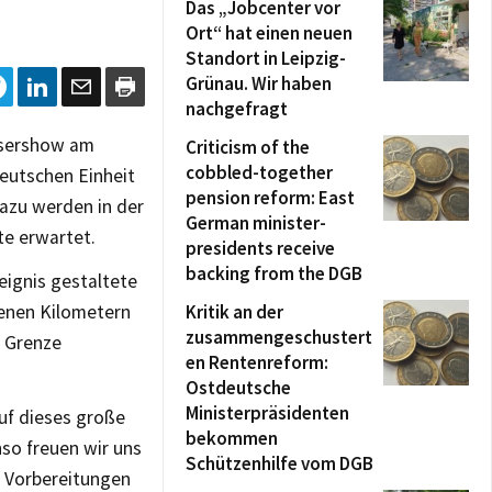
Das „Jobcenter vor
Ort“ hat einen neuen
Standort in Leipzig-
Grünau. Wir haben
nachgefragt
Lasershow am
Criticism of the
cobbled-together
Deutschen Einheit
pension reform: East
Dazu werden in der
German minister-
e erwartet.
presidents receive
backing from the DGB
eignis gestaltete
enen Kilometern
Kritik an der
zusammengeschustert
e Grenze
en Rentenreform:
Ostdeutsche
Ministerpräsidenten
auf dieses große
bekommen
so freuen wir uns
Schützenhilfe vom DGB
e Vorbereitungen