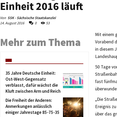
Einheit 2016 läuft
Von
SSK - Sächsische Staatskanzlei
14. August 2016
0
53
Mit einem g
Mehr zum Thema
Vorabend de
in diesem J
Landeshaup
50 Tage vor
35 Jahre Deutsche Einheit:
Straßenbah
Ost-West-Gegensatz
fast fünfm
verblasst, dafür wächst die
überwunde
Kluft zwischen Arm und Reich
„Die Straße
Die Freiheit der Anderen:
Anmerkungen anlässlich
Ereignis zu
einiger Jahrestage 85-75-35
über das g