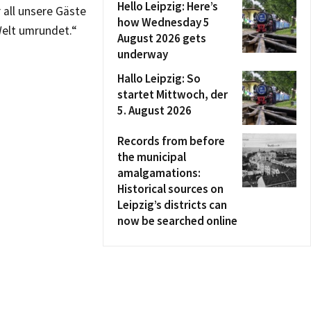
Hello Leipzig: Here’s
 all unsere Gäste
how Wednesday 5
Welt umrundet.“
August 2026 gets
underway
Hallo Leipzig: So
startet Mittwoch, der
5. August 2026
Records from before
the municipal
amalgamations:
Historical sources on
Leipzig’s districts can
now be searched online