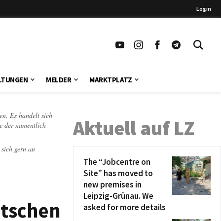
Login
LTUNGEN
MELDER
MARKTPLATZ
en. Es handelt sich
Aktuell auf LZ
te der namentlich
 sich gern an
The “Jobcentre on
Site” has moved to
new premises in
Leipzig-Grünau. We
utschen
asked for more details