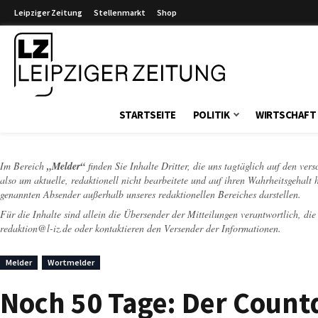
Leipziger Zeitung
Stellenmarkt
Shop
Leipziger Zeitung
STARTSEITE
POLITIK
WIRTSCHAFT
Im Bereich
„Melder“
finden Sie Inhalte Dritter, die uns tagtäglich auf den ver
also um aktuelle, redaktionell nicht bearbeitete und auf ihren Wahrheitsgehalt 
genannten Absender außerhalb unseres redaktionellen Bereiches darstellen.
Für die Inhalte sind allein die Übersender der Mitteilungen verantwortlich, di
redaktion@l-iz.de
oder kontaktieren den Versender der Informationen.
Melder
Wortmelder
Noch 50 Tage: Der Count