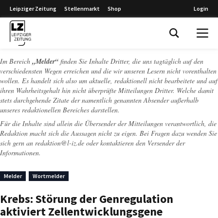
Leipziger Zeitung
Stellenmarkt
Shop
Login
Leipziger Zeitung
Im Bereich
„Melder“
finden Sie Inhalte Dritter, die uns tagtäglich auf den
verschiedensten Wegen erreichen und die wir unseren Lesern nicht vorenthalten
wollen. Es handelt sich also um aktuelle, redaktionell nicht bearbeitete und auf
ihren Wahrheitsgehalt hin nicht überprüfte Mitteilungen Dritter. Welche damit
stets durchgehende Zitate der namentlich genannten Absender außerhalb
unseres redaktionellen Bereiches darstellen.
Für die Inhalte sind allein die Übersender der Mitteilungen verantwortlich, die
Redaktion macht sich die Aussagen nicht zu eigen. Bei Fragen dazu wenden Sie
sich gern an
redaktion@l-iz.de
oder kontaktieren den Versender der
Informationen.
Melder
Wortmelder
Krebs: Störung der Genregulation
aktiviert Zellentwicklungsgene