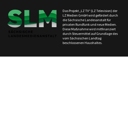
Das Projekt „LZ TV“ (LZ Television) der
LZ Medien GmbH wird gefördert durch
die Sächsische Landesanstalt für
privaten Rundfunk und neue Medien.
Diese Maßnahme wird mitfinanziert
durch Steuermittel auf Grundlage des
vom Sächsischen Landtag
beschlossenen Haushaltes.