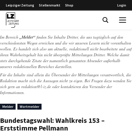
Leipziger Zeitung
Stellenmarkt
Shop
Login
Leipziger Zeitung
Im Bereich
„Melder“
finden Sie Inhalte Dritter, die uns tagtäglich auf den
verschiedensten Wegen erreichen und die wir unseren Lesern nicht vorenthalten
wollen. Es handelt sich also um aktuelle, redaktionell nicht bearbeitete und auf
ihren Wahrheitsgehalt hin nicht überprüfte Mitteilungen Dritter. Welche damit
stets durchgehende Zitate der namentlich genannten Absender außerhalb
unseres redaktionellen Bereiches darstellen.
Für die Inhalte sind allein die Übersender der Mitteilungen verantwortlich, die
Redaktion macht sich die Aussagen nicht zu eigen. Bei Fragen dazu wenden Sie
sich gern an
redaktion@l-iz.de
oder kontaktieren den Versender der
Informationen.
Melder
Wortmelder
Bundestagswahl: Wahlkreis 153 –
Erststimme Pellmann