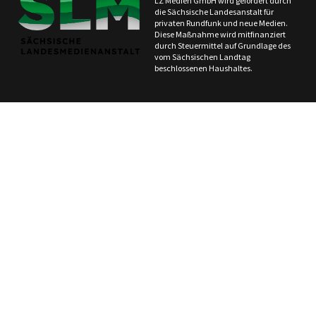
LZ Medien GmbH wird gefördert durch
die Sächsische Landesanstalt für
privaten Rundfunk und neue Medien.
Diese Maßnahme wird mitfinanziert
durch Steuermittel auf Grundlage des
vom Sächsischen Landtag
beschlossenen Haushaltes.