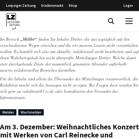
Leipziger Zeitung
Stellenmarkt
Shop
Login
Leipziger Zeitung
Im Bereich
„Melder“
finden Sie Inhalte Dritter, die uns tagtäglich auf den
verschiedensten Wegen erreichen und die wir unseren Lesern nicht vorenthalten
wollen. Es handelt sich also um aktuelle, redaktionell nicht bearbeitete und auf
ihren Wahrheitsgehalt hin nicht überprüfte Mitteilungen Dritter. Welche damit
stets durchgehende Zitate der namentlich genannten Absender außerhalb
unseres redaktionellen Bereiches darstellen.
Für die Inhalte sind allein die Übersender der Mitteilungen verantwortlich, die
Redaktion macht sich die Aussagen nicht zu eigen. Bei Fragen dazu wenden Sie
sich gern an
redaktion@l-iz.de
oder kontaktieren den Versender der
Informationen.
Melder
Wortmelder
Am 3. Dezember: Weihnachtliches Konzert
mit Werken von Carl Reinecke und