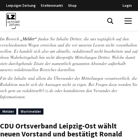
Leipziger Zeitung
Stellenmarkt
Shop
Login
Leipziger Zeitung
Im Bereich
„Melder“
finden Sie Inhalte Dritter, die uns tagtäglich auf den
verschiedensten Wegen erreichen und die wir unseren Lesern nicht vorenthalten
wollen. Es handelt sich also um aktuelle, redaktionell nicht bearbeitete und auf
ihren Wahrheitsgehalt hin nicht überprüfte Mitteilungen Dritter. Welche damit
stets durchgehende Zitate der namentlich genannten Absender außerhalb
unseres redaktionellen Bereiches darstellen.
Für die Inhalte sind allein die Übersender der Mitteilungen verantwortlich, die
Redaktion macht sich die Aussagen nicht zu eigen. Bei Fragen dazu wenden Sie
sich gern an
redaktion@l-iz.de
oder kontaktieren den Versender der
Informationen.
Melder
Wortmelder
CDU Ortsverband Leipzig-Ost wählt
neuen Vorstand und bestätigt Ronald