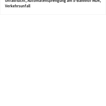
Unfallflucht, Automatensprengung am S-Bahnhof MDR,
Verkehrsunfall