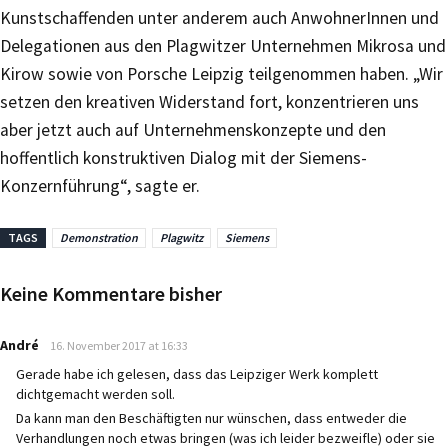
Kunstschaffenden unter anderem auch AnwohnerInnen und
Delegationen aus den Plagwitzer Unternehmen Mikrosa und
Kirow sowie von Porsche Leipzig teilgenommen haben. „Wir
setzen den kreativen Widerstand fort, konzentrieren uns
aber jetzt auch auf Unternehmenskonzepte und den
hoffentlich konstruktiven Dialog mit der Siemens-
Konzernführung“, sagte er.
TAGS
Demonstration
Plagwitz
Siemens
Keine Kommentare bisher
says:
André
16. November 2017 at 16:33
Gerade habe ich gelesen, dass das Leipziger Werk komplett
dichtgemacht werden soll.
Da kann man den Beschäftigten nur wünschen, dass entweder die
Verhandlungen noch etwas bringen (was ich leider bezweifle) oder sie