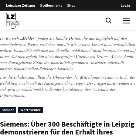
Leipziger Zeitung
Stellenmarkt
Shop
Login
Leipziger Zeitung
Im Bereich
„Melder“
finden Sie Inhalte Dritter, die uns tagtäglich auf den
verschiedensten Wegen erreichen und die wir unseren Lesern nicht vorenthalten
wollen. Es handelt sich also um aktuelle, redaktionell nicht bearbeitete und auf
ihren Wahrheitsgehalt hin nicht überprüfte Mitteilungen Dritter. Welche damit
stets durchgehende Zitate der namentlich genannten Absender außerhalb
unseres redaktionellen Bereiches darstellen.
Für die Inhalte sind allein die Übersender der Mitteilungen verantwortlich, die
Redaktion macht sich die Aussagen nicht zu eigen. Bei Fragen dazu wenden Sie
sich gern an
redaktion@l-iz.de
oder kontaktieren den Versender der
Informationen.
Melder
Wortmelder
Siemens: Über 300 Beschäftigte in Leipzig
demonstrieren für den Erhalt ihres