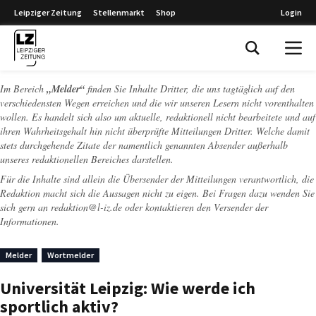
Leipziger Zeitung
Stellenmarkt
Shop
Login
Leipziger Zeitung
Im Bereich
„Melder“
finden Sie Inhalte Dritter, die uns tagtäglich auf den
verschiedensten Wegen erreichen und die wir unseren Lesern nicht vorenthalten
wollen. Es handelt sich also um aktuelle, redaktionell nicht bearbeitete und auf
ihren Wahrheitsgehalt hin nicht überprüfte Mitteilungen Dritter. Welche damit
stets durchgehende Zitate der namentlich genannten Absender außerhalb
unseres redaktionellen Bereiches darstellen.
Für die Inhalte sind allein die Übersender der Mitteilungen verantwortlich, die
Redaktion macht sich die Aussagen nicht zu eigen. Bei Fragen dazu wenden Sie
sich gern an
redaktion@l-iz.de
oder kontaktieren den Versender der
Informationen.
Melder
Wortmelder
Universität Leipzig: Wie werde ich
sportlich aktiv?