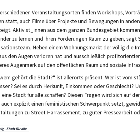
verschiedenen Veranstaltungsorten finden Workshops, Vortr
en statt, auch Filme über Projekte und Bewegungen in ande
eigt. Aktivist_innen aus dem ganzen Bundesgebiet komme
nder zu lernen und ihren Forderungen Raum zu geben, sagt S
sationsteam. Neben einem Wohnungsmarkt der völlig die In
s den Augen verloren hat und ausschließlich profitorientiert
eres Augenmerk auf den öffentlichen Raum und soziale Infras
wem gehört die Stadt?“ ist allerorts präsent. Wer ist vom s
ssen? Sei es durch Herkunft, Einkommen oder Geschlecht? U
eine Stadt für alle schaffen? Diesen Fragen wird sich auf d
 auch explizit einen feministischen Schwerpunkt setzt, gewi
staltungen zu Street Harrassement, zu guter Pressearbeit o
ig - Stadt für alle