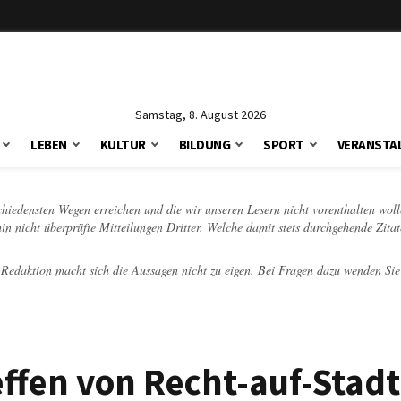
Samstag, 8. August 2026
LEBEN
KULTUR
BILDUNG
SPORT
VERANSTA
schiedensten Wegen erreichen und die wir unseren Lesern nicht vorenthalten woll
hin nicht überprüfte Mitteilungen Dritter. Welche damit stets durchgehende Zita
e Redaktion macht sich die Aussagen nicht zu eigen. Bei Fragen dazu wenden Sie
ffen von Recht-auf-Stadt