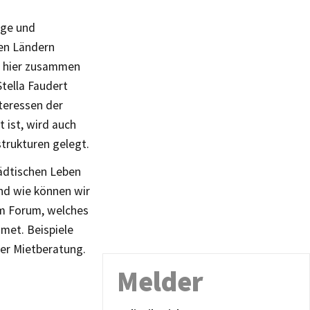
äge und
ren Ländern
n hier zusammen
tella Faudert
teressen der
 ist, wird auch
trukturen gelegt.
tädtischen Leben
nd wie können wir
em Forum, welches
dmet. Beispiele
der Mietberatung.
Melder