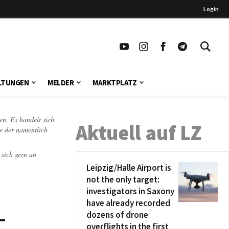
Login
LTUNGEN
MELDER
MARKTPLATZ
en. Es handelt sich
Aktuell auf LZ
te der namentlich
 sich gern an
Leipzig/Halle Airport is
not the only target:
investigators in Saxony
have already recorded
-
dozens of drone
overflights in the first