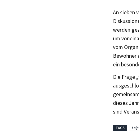
An sieben 
Diskussion
werden gez
um voneina
vom Organi
Bewohner au
ein besond
Die Frage „
ausgeschlo
gemeinsam 
dieses Jahr
sind Veran
TAGS
Leipz