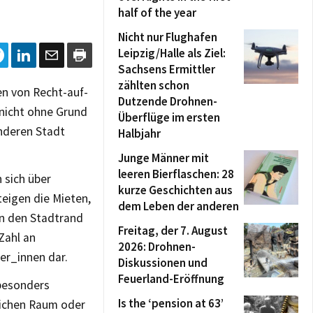
half of the year
Nicht nur Flughafen
Leipzig/Halle als Ziel:
Sachsens Ermittler
zählten schon
en von Recht-auf-
Dutzende Drohnen-
 nicht ohne Grund
Überflüge im ersten
anderen Stadt
Halbjahr
Junge Männer mit
leeren Bierflaschen: 28
 sich über
kurze Geschichten aus
teigen die Mieten,
dem Leben der anderen
n den Stadtrand
Freitag, der 7. August
Zahl an
2026: Drohnen-
er_innen dar.
Diskussionen und
Feuerland-Eröffnung
 besonders
Is the ‘pension at 63’
lichen Raum oder