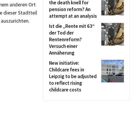
the death knell for
einem anderen Ort
pension reform? An
e dieser Stadtteil
attempt at an analysis
 auszurichten.
Ist die „Rente mit 63“
der Tod der
Rentenreform?
Versuch einer
Annäherung
New initiative:
Childcare fees in
Leipzig to be adjusted
to reflect rising
childcare costs