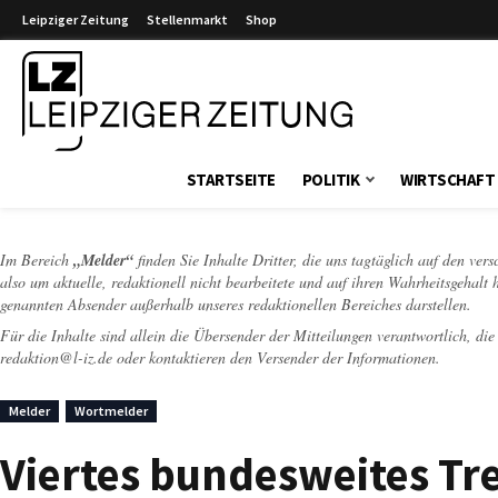
Leipziger Zeitung
Stellenmarkt
Shop
Leipziger Zeitung
STARTSEITE
POLITIK
WIRTSCHAFT
Im Bereich
„Melder“
finden Sie Inhalte Dritter, die uns tagtäglich auf den ver
also um aktuelle, redaktionell nicht bearbeitete und auf ihren Wahrheitsgehalt 
genannten Absender außerhalb unseres redaktionellen Bereiches darstellen.
Für die Inhalte sind allein die Übersender der Mitteilungen verantwortlich, di
redaktion@l-iz.de
oder kontaktieren den Versender der Informationen.
Melder
Wortmelder
Viertes bundesweites Tre