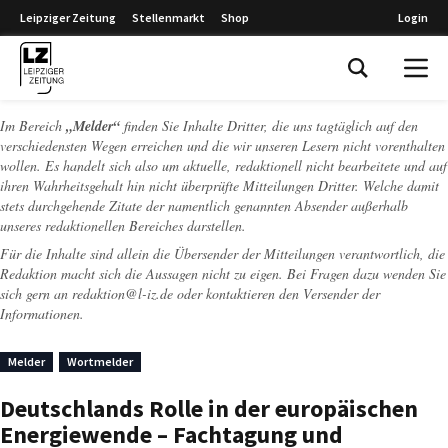
Leipziger Zeitung
Stellenmarkt
Shop
Login
Leipziger Zeitung
Im Bereich
„Melder“
finden Sie Inhalte Dritter, die uns tagtäglich auf den
verschiedensten Wegen erreichen und die wir unseren Lesern nicht vorenthalten
wollen. Es handelt sich also um aktuelle, redaktionell nicht bearbeitete und auf
ihren Wahrheitsgehalt hin nicht überprüfte Mitteilungen Dritter. Welche damit
stets durchgehende Zitate der namentlich genannten Absender außerhalb
unseres redaktionellen Bereiches darstellen.
Für die Inhalte sind allein die Übersender der Mitteilungen verantwortlich, die
Redaktion macht sich die Aussagen nicht zu eigen. Bei Fragen dazu wenden Sie
sich gern an
redaktion@l-iz.de
oder kontaktieren den Versender der
Informationen.
Melder
Wortmelder
Deutschlands Rolle in der europäischen
Energiewende – Fachtagung und