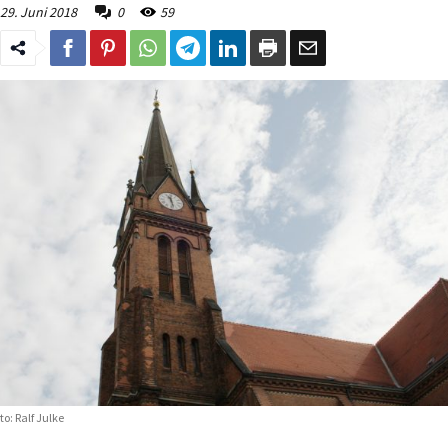
29. Juni 2018
0
59
to: Ralf Julke