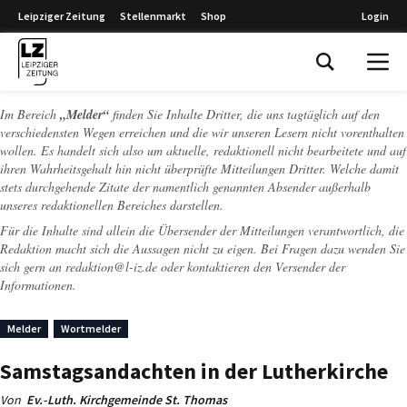
Leipziger Zeitung
Stellenmarkt
Shop
Login
Leipziger Zeitung
Im Bereich
„Melder“
finden Sie Inhalte Dritter, die uns tagtäglich auf den
verschiedensten Wegen erreichen und die wir unseren Lesern nicht vorenthalten
wollen. Es handelt sich also um aktuelle, redaktionell nicht bearbeitete und auf
ihren Wahrheitsgehalt hin nicht überprüfte Mitteilungen Dritter. Welche damit
stets durchgehende Zitate der namentlich genannten Absender außerhalb
unseres redaktionellen Bereiches darstellen.
Für die Inhalte sind allein die Übersender der Mitteilungen verantwortlich, die
Redaktion macht sich die Aussagen nicht zu eigen. Bei Fragen dazu wenden Sie
sich gern an
redaktion@l-iz.de
oder kontaktieren den Versender der
Informationen.
Melder
Wortmelder
Samstagsandachten in der Lutherkirche
Von
Ev.-Luth. Kirchgemeinde St. Thomas