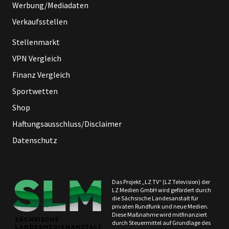
Werbung/Mediadaten
Verkaufsstellen
Stellenmarkt
VPN Vergleich
Finanz Vergleich
Sportwetten
Shop
Haftungsausschluss/Disclaimer
Datenschutz
Das Projekt „LZ TV“ (LZ Television) der
LZ Medien GmbH wird gefördert durch
die Sächsische Landesanstalt für
privaten Rundfunk und neue Medien.
Diese Maßnahme wird mitfinanziert
durch Steuermittel auf Grundlage des