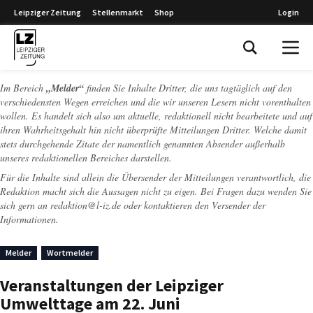
Leipziger Zeitung
Stellenmarkt
Shop
Login
Leipziger Zeitung
Im Bereich
„Melder“
finden Sie Inhalte Dritter, die uns tagtäglich auf den
verschiedensten Wegen erreichen und die wir unseren Lesern nicht vorenthalten
wollen. Es handelt sich also um aktuelle, redaktionell nicht bearbeitete und auf
ihren Wahrheitsgehalt hin nicht überprüfte Mitteilungen Dritter. Welche damit
stets durchgehende Zitate der namentlich genannten Absender außerhalb
unseres redaktionellen Bereiches darstellen.
Für die Inhalte sind allein die Übersender der Mitteilungen verantwortlich, die
Redaktion macht sich die Aussagen nicht zu eigen. Bei Fragen dazu wenden Sie
sich gern an
redaktion@l-iz.de
oder kontaktieren den Versender der
Informationen.
Melder
Wortmelder
Veranstaltungen der Leipziger
Umwelttage am 22. Juni