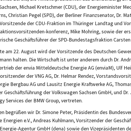
 Sachsen, Michael Kretschmer (CDU), der Energieminister Me
, Christian Pegel (SPD), der Berliner Finanzsenator, Dr. Mat
 Vorsitzende der CDU-Fraktion im Thüringer Landtag und Vor
ktionsvorsitzenden-konferenz, Mike Mohring, sowie der ers
rische Geschäftsführer der SPD-Bundestagsfraktion Carsten 
te am 22. August wird der Vorsitzende des Deutschen Gewe
mann halten. Die Wirtschaft ist unter anderem durch Dr. And
rtrieb der envia Mitteldeutsche Energie AG (enviaM), Ulf Hei
orsitzender der VNG AG, Dr. Helmar Rendez, Vorstandsvorsi
ergie Bergbau AG und Lausitz Energie Kraftwerke AG, Thomas
er Geschäftsführung der Volkswagen Sachsen GmbH, und Dr. 
rgy Services der BMW Group, vertreten.
en begrüßen wir Dr. Simone Peter, Präsidentin des Bundesv
e Energien e.V., Andreas Kuhlmann, Vorsitzender der Geschäf
Energie-Agentur GmbH (dena) sowie den Vizepräsidenten de