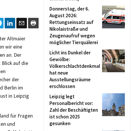
Donnerstag, der 6.
August 2026:
Rettungseinsatz auf
Nikolaistraße und
Zeugenaufruf wegen
ter Altmaier
möglicher Tierquälerei
n wir eine
Licht ins Dunkel der
en an. Der
Gewölbe:
Blick auf die
Völkerschlachtdenkmal
hen
hat neue
echer der
Ausstellungsräume
erschlossen
 Berlin im
st in Leipzig
Leipzig legt
Personalbericht vor:
Zahl der Beschäftigten
land für Fragen
ist schon 2025
gesunken
ten und