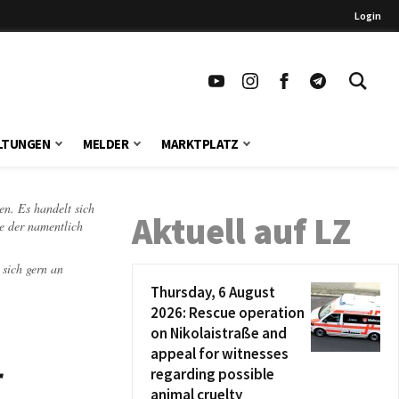
Login
LTUNGEN
MELDER
MARKTPLATZ
en. Es handelt sich
Aktuell auf LZ
te der namentlich
 sich gern an
Thursday, 6 August
2026: Rescue operation
on Nikolaistraße and
appeal for witnesses
r
regarding possible
animal cruelty