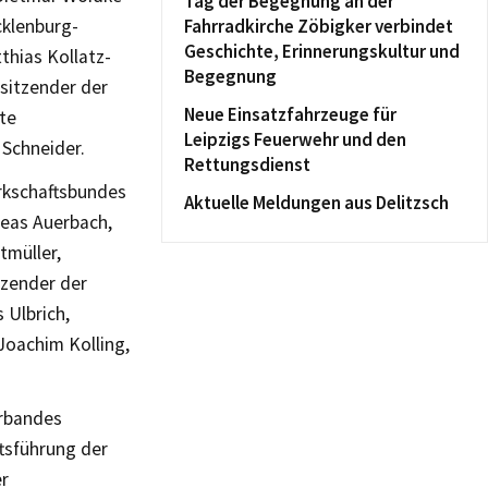
Tag der Begegnung an der
cklenburg-
Fahrradkirche Zöbigker verbindet
Geschichte, Erinnerungskultur und
thias Kollatz-
Begegnung
sitzender der
Neue Einsatzfahrzeuge für
te
Leipzigs Feuerwehr und den
Schneider.
Rettungsdienst
rkschaftsbundes
Aktuelle Meldungen aus Delitzsch
reas Auerbach,
tmüller,
tzender der
 Ulbrich,
Joachim Kolling,
erbandes
tsführung der
r