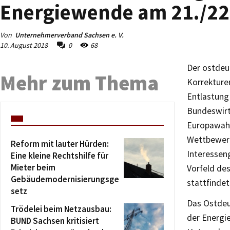
Energiewende am 21./22.
Von
Unternehmerverband Sachsen e. V.
10. August 2018
0
68
Der ostdeu
Mehr zum Thema
Korrekture
Entlastung
Bundeswirts
Europawahl
Wettbewerb
Reform mit lauter Hürden:
Interessen
Eine kleine Rechtshilfe für
Mieter beim
Vorfeld de
Gebäudemodernisierungsge
stattfindet
setz
Das Ostdeu
Trödelei beim Netzausbau:
der Energi
BUND Sachsen kritisiert