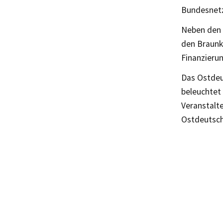
Bundesnetz
Neben den 
den Braunko
Finanzieru
Das Ostdeu
beleuchtet
Veranstalt
Ostdeutsch