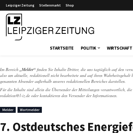
Leipziger Zeitung
Stellenmarkt
Shop
Leipziger Zeitung
STARTSEITE
POLITIK
WIRTSCHAFT
Im Bereich
„Melder“
finden Sie Inhalte Dritter, die uns tagtäglich auf den ver
also um aktuelle, redaktionell nicht bearbeitete und auf ihren Wahrheitsgehalt 
genannten Absender außerhalb unseres redaktionellen Bereiches darstellen.
Für die Inhalte sind allein die Übersender der Mitteilungen verantwortlich, di
redaktion@l-iz.de
oder kontaktieren den Versender der Informationen.
Melder
Wortmelder
7. Ostdeutsches Energie