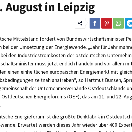
 August in Leipzig
tsche Mittelstand fordert von Bundeswirtschaftsminister Pe
n bei der Umsetzung der Energiewende. „Jahr für Jahr mahne
 bei den Industriestromkosten der ostdeutschen Unternehm
chaftsminister muss jetzt endlich handeln und vor allem mit 
en einen einheitlichen europäischen Energiemarkt mit gleic
sbedingungen zeitnah anstreben“, so Hartmut Bunsen, Spr
gemeinschaft der Unternehmerverbände Ostdeutschlands und
s Ostdeutschen Energieforums (OEF), das am 21. und 22. Augu
.
tsche Energieforum ist die größte Denkfabrik in Ostdeutsch
ewende. Erwartet werden dieses Jahr wieder über 400 Exper