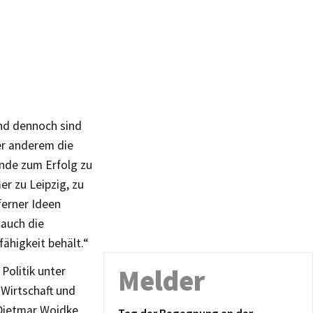
und dennoch sind
er anderem die
nde zum Erfolg zu
er zu Leipzig, zu
ferner Ideen
 auch die
ähigkeit behält.“
Politik unter
Melder
Wirtschaft und
 Dietmar Woidke