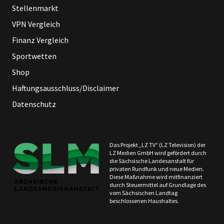
Stellenmarkt
VPN Vergleich
Finanz Vergleich
Sportwetten
Shop
Haftungsausschluss/Disclaimer
Datenschutz
Das Projekt „LZ TV“ (LZ Television) der
LZ Medien GmbH wird gefördert durch
die Sächsische Landesanstalt für
privaten Rundfunk und neue Medien.
Diese Maßnahme wird mitfinanziert
durch Steuermittel auf Grundlage des
vom Sächsischen Landtag
beschlossenen Haushaltes.