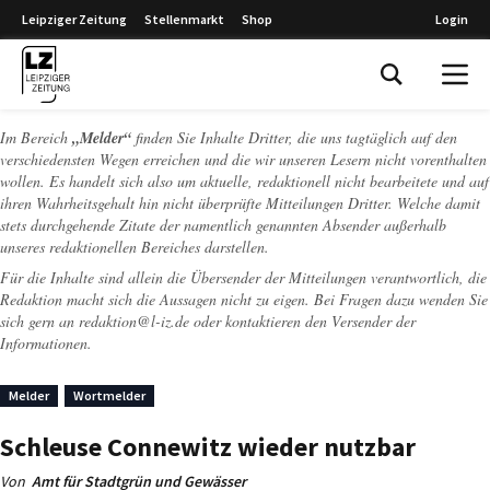
Leipziger Zeitung
Stellenmarkt
Shop
Login
Leipziger Zeitung
Im Bereich
„Melder“
finden Sie Inhalte Dritter, die uns tagtäglich auf den
verschiedensten Wegen erreichen und die wir unseren Lesern nicht vorenthalten
wollen. Es handelt sich also um aktuelle, redaktionell nicht bearbeitete und auf
ihren Wahrheitsgehalt hin nicht überprüfte Mitteilungen Dritter. Welche damit
stets durchgehende Zitate der namentlich genannten Absender außerhalb
unseres redaktionellen Bereiches darstellen.
Für die Inhalte sind allein die Übersender der Mitteilungen verantwortlich, die
Redaktion macht sich die Aussagen nicht zu eigen. Bei Fragen dazu wenden Sie
sich gern an
redaktion@l-iz.de
oder kontaktieren den Versender der
Informationen.
Melder
Wortmelder
Schleuse Connewitz wieder nutzbar
Von
Amt für Stadtgrün und Gewässer