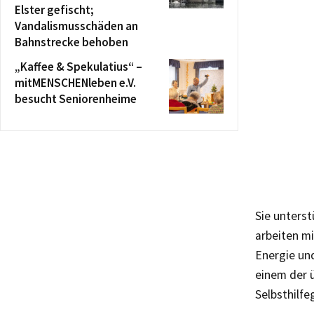
Elster gefischt;
Vandalismusschäden an
Bahnstrecke behoben
„Kaffee & Spekulatius“ –
mitMENSCHENleben e.V.
besucht Seniorenheime
Sie unters
arbeiten mi
Energie un
einem der ü
Selbsthilfe