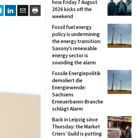
how Friday 7 August
2026 kicks off the
weekend
Fossil fuel energy
policy is undermining
the energy transition:
Saxony’s renewable
energy sector is
sounding the alarm
Fossile Energiepolitik
demoliert die
Energiewende:
Sachsens
Erneuerbaren-Branche
schlägt Alarm
Back in Leipzig since
Thursday: the Market
Criers’ Guild is putting