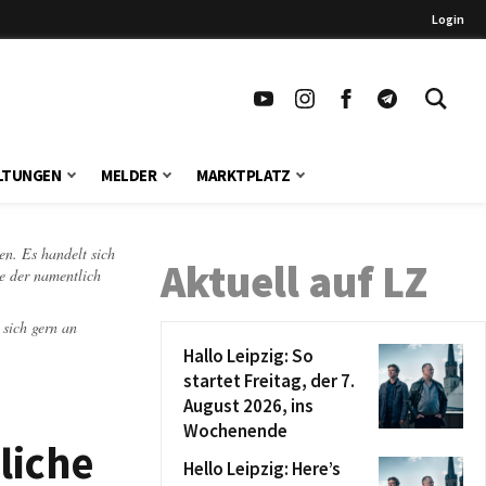
Login
LTUNGEN
MELDER
MARKTPLATZ
en. Es handelt sich
Aktuell auf LZ
te der namentlich
 sich gern an
Hallo Leipzig: So
startet Freitag, der 7.
August 2026, ins
Wochenende
liche
Hello Leipzig: Here’s