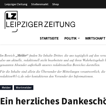
Leipziger Zeitung
Stellenmarkt
Shop
Leipziger Zeitung
STARTSEITE
POLITIK
WIRTSCHAFT
Im Bereich
„Melder“
finden Sie Inhalte Dritter, die uns tagtäglich auf den ver
also um aktuelle, redaktionell nicht bearbeitete und auf ihren Wahrheitsgehalt 
genannten Absender außerhalb unseres redaktionellen Bereiches darstellen.
Für die Inhalte sind allein die Übersender der Mitteilungen verantwortlich, di
redaktion@l-iz.de
oder kontaktieren den Versender der Informationen.
Melder
Wortmelder
Ein herzliches Dankesch