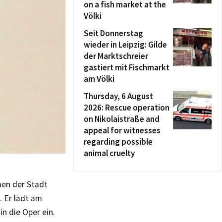
on a fish market at the
Völki
Seit Donnerstag
wieder in Leipzig: Gilde
der Marktschreier
gastiert mit Fischmarkt
am Völki
Thursday, 6 August
2026: Rescue operation
on Nikolaistraße and
appeal for witnesses
regarding possible
animal cruelty
men der Stadt
. Er lädt am
in die Oper ein.