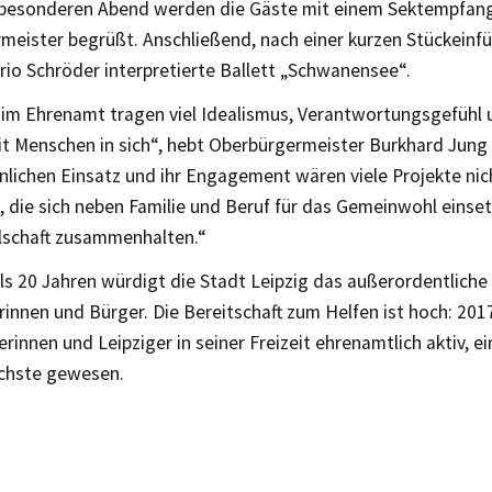
besonderen Abend werden die Gäste mit einem Sektempfang
eister begrüßt. Anschließend, nach einer kurzen Stückeinfü
io Schröder interpretierte Ballett „Schwanensee“.
im Ehrenamt tragen viel Idealismus, Verantwortungsgefühl
 Menschen in sich“, hebt Oberbürgermeister Burkhard Jung 
nlichen Einsatz und ihr Engagement wären viele Projekte nic
, die sich neben Familie und Beruf für das Gemeinwohl einse
lschaft zusammenhalten.“
als 20 Jahren würdigt die Stadt Leipzig das außerordentlic
rinnen und Bürger. Die Bereitschaft zum Helfen ist hoch: 201
erinnen und Leipziger in seiner Freizeit ehrenamtlich aktiv, e
echste gewesen.