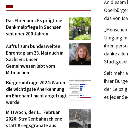
An diesem 
Oberbürgerm
das von Mar
Das Ehrenamt: Es prägt die
Denkmalpflege in Sachsen
„Menschen 
seit über 200 Jahren
Umgang mit
ihren persö
Aufruf zum bundesweiten
Ehrentag am 23. Mai auch in
danke allen
Sachsen: Unser
Stadtgesel
Gemeinwesen lebt vom
Mitmachen
Seit mehr 
ihrer Bürge
Bürgerumfrage 2024: Warum
die wichtigste Anerkennung
der Leipzig
im Ehrenamt nicht abgefragt
es jeder S
wurde
Mittwoch, der 11. Februar
2026: Straßenbahnschiene
statt Kriegsgranate aus