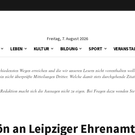
Freitag, 7. August 2026
LEBEN
KULTUR
BILDUNG
SPORT
VERANSTA
schiedensten Wegen erreichen und die wir unseren Lesern nicht vorenthalten woll
hin nicht überprüfte Mitteilungen Dritter. Welche damit stets durchgehende Zita
e Redaktion macht sich die Aussagen nicht zu eigen. Bei Fragen dazu wenden Sie
ön an Leipziger Ehrenamt