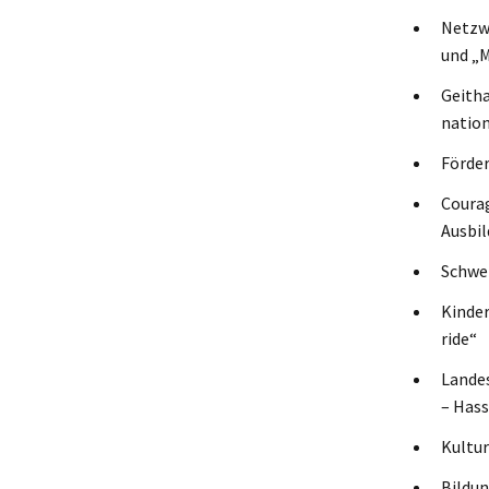
Netzwe
und „M
Geitha
nation
Förder
Courag
Ausbil
Schwe
Kinder
ride“
Landes
– Hass
Kultur
Bildun