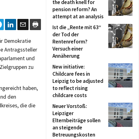
the death knell for
pension reform? An
attempt at an analysis
Ist die „Rente mit 63“
der Tod der
ür Demokratie
Rentenreform?
Versuch einer
ge Antragssteller
Annäherung
paparlament und
New initiative:
Zielgruppen zu
Childcare fees in
Leipzig to be adjusted
ingereicht haben,
to reflect rising
childcare costs
und den
reises, die die
Neuer Vorstoß:
Leipziger
Elternbeiträge sollen
an steigende
Betreuungskosten