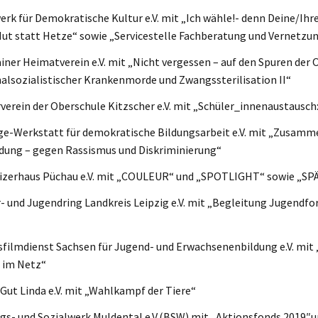
rk für Demokratische Kultur e.V. mit „Ich wähle!- denn Deine/Ihr
ut statt Hetze“ sowie „Servicestelle Fachberatung und Vernetzu
iner Heimatverein e.V. mit „Nicht vergessen – auf den Spuren der 
alsozialistischer Krankenmorde und Zwangssterilisation II“
verein der Oberschule Kitzscher e.V. mit „Schüler_innenaustausch
e-Werkstatt für demokratische Bildungsarbeit e.V. mit „Zusamme
dung – gegen Rassismus und Diskriminierung“
izerhaus Püchau e.V. mit „COULEUR“ und „SPOTLIGHT“ sowie „SP
- und Jugendring Landkreis Leipzig e.V. mit „Begleitung Jugendfo
filmdienst Sachsen für Jugend- und Erwachsenenbildung e.V. mi
 im Netz“
Gut Linda e.V. mit „Wahlkampf der Tiere“
gs- und Sozialwerk Muldental e.V.(BSW) mit „Aktionsfonds 2019″u