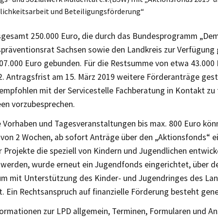
lichkeitsarbeit und Beteiligungsförderung“
sgesamt 250.000 Euro, die durch das Bundesprogramm „Demo
präventionsrat Sachsen sowie den Landkreis zur Verfügung 
207.000 Euro gebunden. Für die Restsumme von etwa 43.000 
2. Antragsfrist am 15. März 2019 weitere Förderanträge gest
empfohlen mit der Servicestelle Fachberatung in Kontakt zu 
en vorzubesprechen.
re Vorhaben und Tagesveranstaltungen bis max. 800 Euro könn
t von 2 Wochen, ab sofort Anträge über den „Aktionsfonds“ e
 Projekte die speziell von Kindern und Jugendlichen entwick
werden, wurde erneut ein Jugendfonds eingerichtet, über d
m mit Unterstützung des Kinder- und Jugendringes des Land
. Ein Rechtsanspruch auf finanzielle Förderung besteht gener
formationen zur LPD allgemein, Terminen, Formularen und A