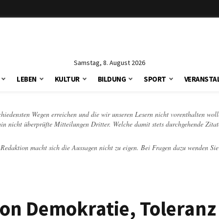
Samstag, 8. August 2026
LEBEN
KULTUR
BILDUNG
SPORT
VERANSTA
schiedensten Wegen erreichen und die wir unseren Lesern nicht vorenthalten woll
hin nicht überprüfte Mitteilungen Dritter. Welche damit stets durchgehende Zita
e Redaktion macht sich die Aussagen nicht zu eigen. Bei Fragen dazu wenden Sie
von Demokratie, Toleranz