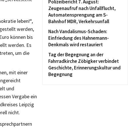
Polizeibericht 7. August:
Zeugenaufruf nach Unfallflucht,
Automatensprengung am S-
kratie leben!“,
Bahnhof MDR, Verkehrsunfall
gestellt werden,
Nach Vandalismus-Schaden:
Euro können bis
Einfriedung des Hahnemann-
Denkmals wird restauriert
ellt werden. Es
treten, um die
Tag der Begegnung an der
Fahrradkirche Zöbigker verbindet
Geschichte, Erinnerungskultur und
en, mit einer
Begegnung
ingereicht
elt und
essen Vergabe ein
kreises Leipzig
ell nicht.
nsprechpartnern