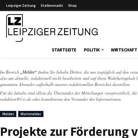
Leipziger Zeitung
Stellenmarkt
Shop
Leipziger Zeitung
STARTSEITE
POLITIK
WIRTSCHAFT
Im Bereich
„Melder“
finden Sie Inhalte Dritter, die uns tagtäglich auf den ver
also um aktuelle, redaktionell nicht bearbeitete und auf ihren Wahrheitsgehalt 
genannten Absender außerhalb unseres redaktionellen Bereiches darstellen.
Für die Inhalte sind allein die Übersender der Mitteilungen verantwortlich, di
redaktion@l-iz.de
oder kontaktieren den Versender der Informationen.
Melder
Wortmelder
Projekte zur Förderung 