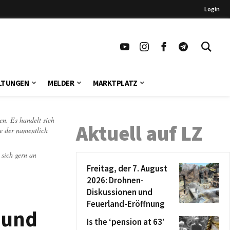
Login
LTUNGEN
MELDER
MARKTPLATZ
en. Es handelt sich
Aktuell auf LZ
te der namentlich
 sich gern an
Freitag, der 7. August
2026: Drohnen-
Diskussionen und
Feuerland-Eröffnung
 und
Is the ‘pension at 63’