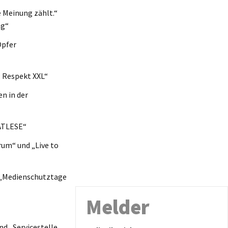
e Meinung zählt.“
ng“
Opfer
: Respekt XXL“
n in der
ÄTLESE“
rum“ und „Live to
t „Medienschutztage
Melder
nd „Servicestelle