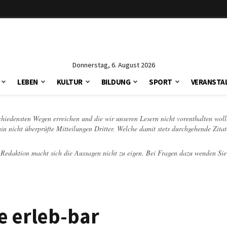
Donnerstag, 6. August 2026
LEBEN
KULTUR
BILDUNG
SPORT
VERANSTA
schiedensten Wegen erreichen und die wir unseren Lesern nicht vorenthalten woll
hin nicht überprüfte Mitteilungen Dritter. Welche damit stets durchgehende Zita
e Redaktion macht sich die Aussagen nicht zu eigen. Bei Fragen dazu wenden Sie
ie erleb-bar