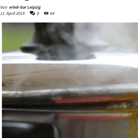
Von
erleb-bar Leipzig
11. April 2019
0
64