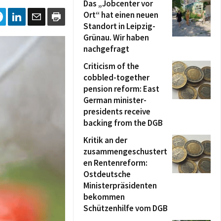
Das „Jobcenter vor
Ort“ hat einen neuen
Standort in Leipzig-
Grünau. Wir haben
nachgefragt
Criticism of the
cobbled-together
pension reform: East
German minister-
presidents receive
backing from the DGB
Kritik an der
zusammengeschustert
en Rentenreform:
Ostdeutsche
Ministerpräsidenten
bekommen
Schützenhilfe vom DGB