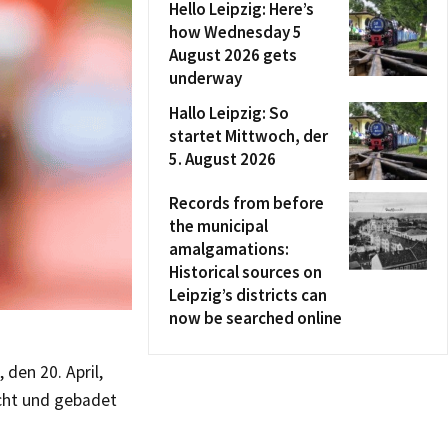
Hello Leipzig: Here’s
how Wednesday 5
August 2026 gets
underway
Hallo Leipzig: So
startet Mittwoch, der
5. August 2026
Records from before
the municipal
amalgamations:
Historical sources on
Leipzig’s districts can
now be searched online
den 20. April,
ocht und gebadet