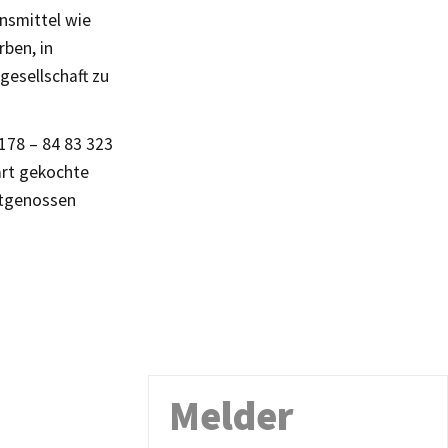
nsmittel wie
rben, in
gesellschaft zu
178 – 84 83 323
art gekochte
itgenossen
Melder