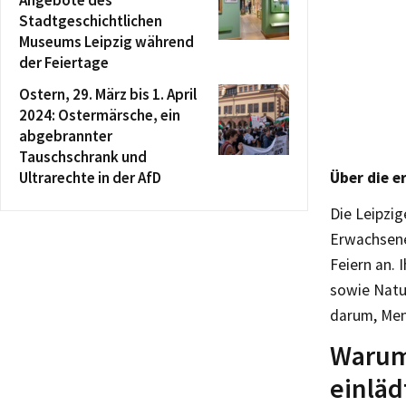
Stadtgeschichtlichen
Museums Leipzig während
der Feiertage
Ostern, 29. März bis 1. April
2024: Ostermärsche, ein
abgebrannter
Tauschschrank und
Ultrarechte in der AfD
Über die e
Die Leipzi
Erwachsene 
Feiern an. 
sowie Natu
darum, Men
Warum 
einläd