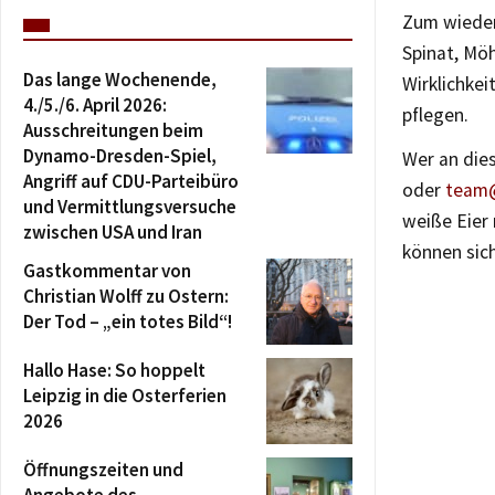
Zum wieder
Spinat, Möh
Das lange Wochenende,
Wirklichkei
4./5./6. April 2026:
pflegen.
Ausschreitungen beim
Dynamo-Dresden-Spiel,
Wer an dies
Angriff auf CDU-Parteibüro
oder
team@
und Vermittlungsversuche
weiße Eier
zwischen USA und Iran
können sich
Gastkommentar von
Christian Wolff zu Ostern:
Der Tod – „ein totes Bild“!
Hallo Hase: So hoppelt
Leipzig in die Osterferien
2026
Öffnungszeiten und
Angebote des