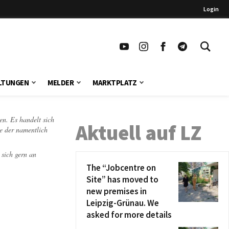
Login
LTUNGEN
MELDER
MARKTPLATZ
en. Es handelt sich
Aktuell auf LZ
te der namentlich
 sich gern an
The “Jobcentre on
Site” has moved to
new premises in
Leipzig-Grünau. We
asked for more details