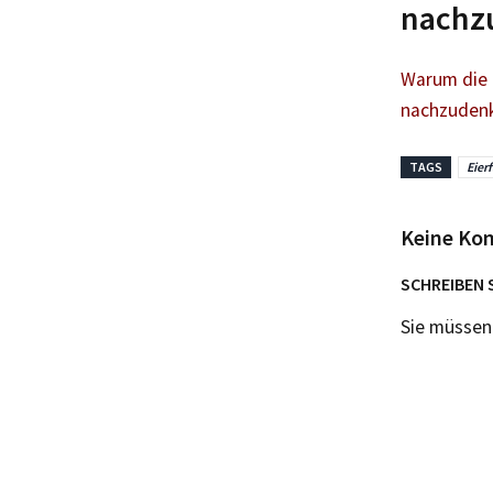
nachz
Warum die 
nachzuden
TAGS
Eier
Keine Ko
SCHREIBEN 
Sie müsse