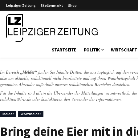
Leipziger Zeitung
Stellenmarkt
Shop
Leipziger Zeitung
STARTSEITE
POLITIK
WIRTSCHAFT
Im Bereich
„Melder“
finden Sie Inhalte Dritter, die uns tagtäglich auf den ver
also um aktuelle, redaktionell nicht bearbeitete und auf ihren Wahrheitsgehalt 
genannten Absender außerhalb unseres redaktionellen Bereiches darstellen.
Für die Inhalte sind allein die Übersender der Mitteilungen verantwortlich, di
redaktion@l-iz.de
oder kontaktieren den Versender der Informationen.
Melder
Wortmelder
Bring deine Eier mit in d