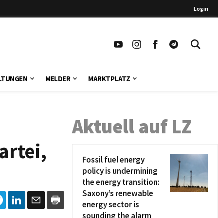
Login
LTUNGEN
MELDER
MARKTPLATZ
Aktuell auf LZ
artei,
Fossil fuel energy
policy is undermining
the energy transition:
Saxony’s renewable
energy sector is
sounding the alarm