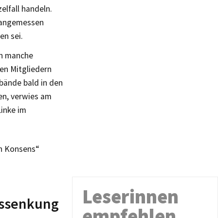
elfall handeln.
unangemessen
en sei.
ch manche
en Mitgliedern
bände bald in den
en, verwies am
Linke im
en Konsens“
Leserinnen
gssenkung
empfehlen