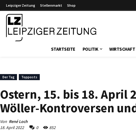
Leipziger Zeitung
Stellenmarkt
Shop
Leipziger Zeitung
STARTSEITE
POLITIK
WIRTSCHAFT
Der Tag
Topposts
Ostern, 15. bis 18. April
Wöller-Kontroversen und
Von
René Loch
18. April 2022
0
852