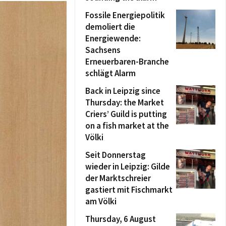
Fossile Energiepolitik
demoliert die
Energiewende:
Sachsens
Erneuerbaren-Branche
schlägt Alarm
Back in Leipzig since
Thursday: the Market
Criers’ Guild is putting
on a fish market at the
Völki
Seit Donnerstag
wieder in Leipzig: Gilde
der Marktschreier
gastiert mit Fischmarkt
am Völki
Thursday, 6 August