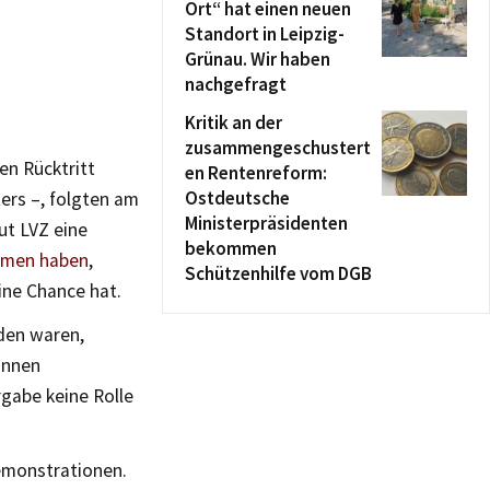
Ort“ hat einen neuen
Standort in Leipzig-
Grünau. Wir haben
nachgefragt
Kritik an der
zusammengeschustert
en Rücktritt
en Rentenreform:
Ostdeutsche
ers –, folgten am
Ministerpräsidenten
ut LVZ eine
bekommen
ommen haben
,
Schützenhilfe vom DGB
ne Chance hat.
den waren,
innen
rgabe keine Rolle
emonstrationen.