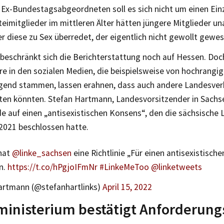
Ex-Bundestagsabgeordneten soll es sich nicht um einen Einz
teimitglieder im mittleren Älter hätten jüngere Mitglieder 
r diese zu Sex überredet, der eigentlich nicht gewollt gewes
eschränkt sich die Berichterstattung noch auf Hessen. Do
 in den sozialen Medien, die beispielsweise von hochrangig
ugend stammen, lassen erahnen, dass auch andere Landesver
ten könnten. Stefan Hartmann, Landesvorsitzender in Sachs
 auf einen „antisexistischen Konsens“, den die sächsische 
021 beschlossen hatte.
hat
@linke_sachsen
eine Richtlinie „Für einen antisexistisch
n.
https://t.co/hPgjoIFmNr
#LinkeMeToo
@linketweets
artmann (@stefanhartlinks)
April 15, 2022
ministerium bestätigt Anforderun