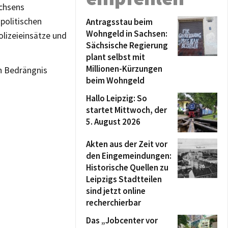
achsens
politischen
Antragsstau beim
Wohngeld in Sachsen:
lizeieinsätze und
Sächsische Regierung
plant selbst mit
Millionen-Kürzungen
 in Bedrängnis
beim Wohngeld
Hallo Leipzig: So
startet Mittwoch, der
5. August 2026
Akten aus der Zeit vor
den Eingemeindungen:
Historische Quellen zu
Leipzigs Stadtteilen
sind jetzt online
recherchierbar
Das „Jobcenter vor