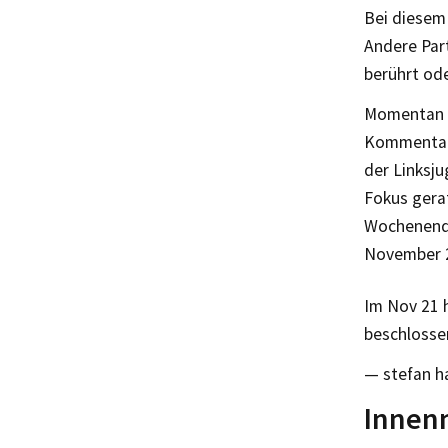
Bei diesem 
Andere Par
berührt ode
Momentan b
Kommentare
der Linksj
Fokus gera
Wochenende
November 2
Im Nov 21 
beschlosse
— stefan h
Innen