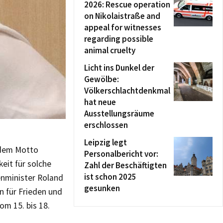
2026: Rescue operation
on Nikolaistraße and
appeal for witnesses
regarding possible
animal cruelty
Licht ins Dunkel der
Gewölbe:
Völkerschlachtdenkmal
hat neue
Ausstellungsräume
erschlossen
Leipzig legt
 dem Motto
Personalbericht vor:
keit für solche
Zahl der Beschäftigten
ist schon 2025
enminister Roland
gesunken
 für Frieden und
m 15. bis 18.