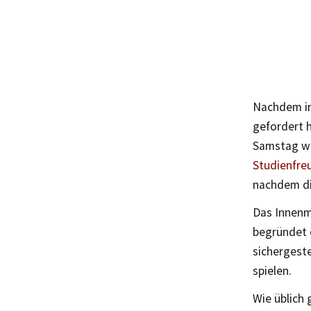
Nachdem in
gefordert h
Samstag we
Studienfre
nachdem di
Das Innenm
begründet 
sichergeste
spielen.
Wie üblich