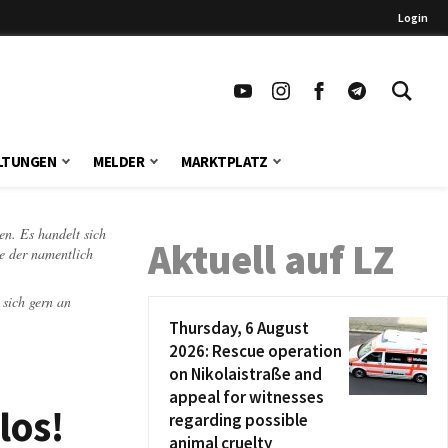
Login
LTUNGEN
MELDER
MARKTPLATZ
en. Es handelt sich
Aktuell auf LZ
te der namentlich
 sich gern an
Thursday, 6 August
2026: Rescue operation
on Nikolaistraße and
appeal for witnesses
los!
regarding possible
animal cruelty