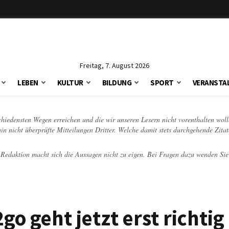
Freitag, 7. August 2026
LEBEN
KULTUR
BILDUNG
SPORT
VERANSTA
schiedensten Wegen erreichen und die wir unseren Lesern nicht vorenthalten woll
hin nicht überprüfte Mitteilungen Dritter. Welche damit stets durchgehende Zita
e Redaktion macht sich die Aussagen nicht zu eigen. Bei Fragen dazu wenden Sie
o geht jetzt erst richtig 