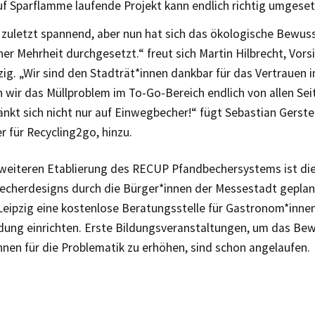
f Sparflamme laufende Projekt kann endlich richtig umgese
 zuletzt spannend, aber nun hat sich das ökologische Bewus
her Mehrheit durchgesetzt.“ freut sich Martin Hilbrecht, Vor
g. „Wir sind den Stadträt*innen dankbar für das Vertrauen in
 wir das Müllproblem im To-Go-Bereich endlich von allen Se
nkt sich nicht nur auf Einwegbecher!“ fügt Sebastian Gerste
er für Recycling2go, hinzu.
weiteren Etablierung des RECUP Pfandbechersystems ist die
Becherdesigns durch die Bürger*innen der Messestadt geplan
eipzig eine kostenlose Beratungsstelle für Gastronom*innen
dung einrichten. Erste Bildungsveranstaltungen, um das Bew
nnen für die Problematik zu erhöhen, sind schon angelaufen.