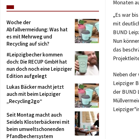
Monaten au
„Es war bis
Woche der
mit deutlic
Abfallvermeidung: Was hat
BUND Leipzi
es mit Mehrweg und
Nun können
Recycling auf sich?
das beschrä
#Leipzigbecher kommen
Projektleit
doch: Die RECUP GmbH hat
nun doch noch eine Leipziger
Neben der 
Edition aufgelegt
Leipziger 
Lukas Bäcker macht jetzt
der BUND L
auch mit beim Leipziger
Müllvermei
„Recycling2go“
Leipziger*i
Seit Montag macht auch
Seidels Klosterbäckerei mit
beim umweltschonenden
Pfandbechersystem