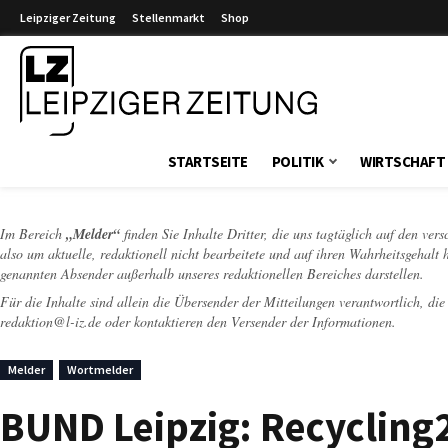
Leipziger Zeitung
Stellenmarkt
Shop
Leipziger Zeitung
STARTSEITE
POLITIK
WIRTSCHAFT
Im Bereich
„Melder“
finden Sie Inhalte Dritter, die uns tagtäglich auf den ver
also um aktuelle, redaktionell nicht bearbeitete und auf ihren Wahrheitsgehalt 
genannten Absender außerhalb unseres redaktionellen Bereiches darstellen.
Für die Inhalte sind allein die Übersender der Mitteilungen verantwortlich, di
redaktion@l-iz.de
oder kontaktieren den Versender der Informationen.
Melder
Wortmelder
BUND Leipzig: Recycling2g