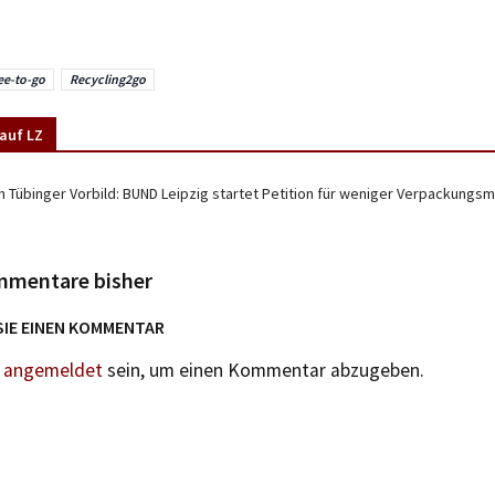
ee-to-go
Recycling2go
auf LZ
 Tübinger Vorbild: BUND Leipzig startet Petition für weniger Verpackungsmü
mmentare bisher
SIE EINEN KOMMENTAR
n
angemeldet
sein, um einen Kommentar abzugeben.