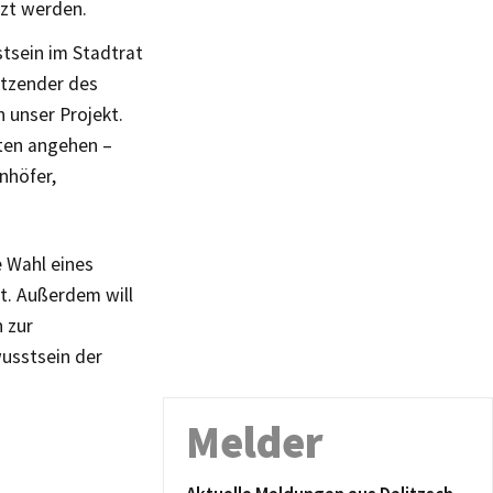
tzt werden.
stsein im Stadtrat
sitzender des
 unser Projekt.
iten angehen –
nhöfer,
 Wahl eines
t. Außerdem will
 zur
usstsein der
Melder