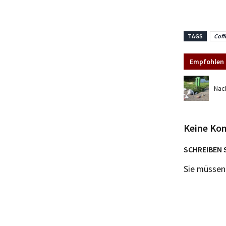
TAGS
Coff
Empfohlen 
Nach
Keine Ko
SCHREIBEN 
Sie müsse