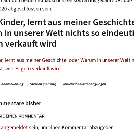
en auf den beiden Bauabschnitten kosten insgesamt 591.000 
020 abgeschlossen sein.
Kinder, lernt aus meiner Geschicht
in unserer Welt nichts so eindeutig
n verkauft wird
r, lernt aus meiner Geschichte! oder Warum in unserer Welt n
st, wie es gern verkauft wird
ßenerneuerung
Straßensperrung
Verkehrsbeeinträchtigungen
mmentare bisher
SIE EINEN KOMMENTAR
n
angemeldet
sein, um einen Kommentar abzugeben.