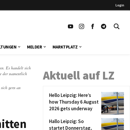
Login
LTUNGEN
MELDER
MARKTPLATZ
en. Es handelt sich
Aktuell auf LZ
te der namentlich
 sich gern an
Hello Leipzig: Here’s
how Thursday 6 August
2026 gets underway
nitten
Hallo Leipzig: So
startet Donnerstag,