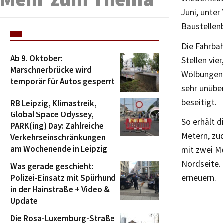
Juni, unter
Baustellen
Die Fahrbah
Ab 9. Oktober:
Stellen vie
Marschnerbrücke wird
Wölbungen 
temporär für Autos gesperrt
sehr unübe
beseitigt.
RB Leipzig, Klimastreik,
Global Space Odyssey,
So erhält 
PARK(ing) Day: Zahlreiche
Metern, zu
Verkehrseinschränkungen
am Wochenende in Leipzig
mit zwei M
Nordseite.
Was gerade geschieht:
Polizei-Einsatz mit Spürhund
erneuern.
in der Hainstraße + Video &
Update
Die Rosa-Luxemburg-Straße