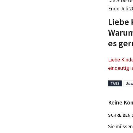
Die Arbeit
Ende Juli 2
Liebe 
Warum 
es ger
Liebe Kinde
eindeutig i
TAGS
Stra
Keine Ko
SCHREIBEN 
Sie müsse