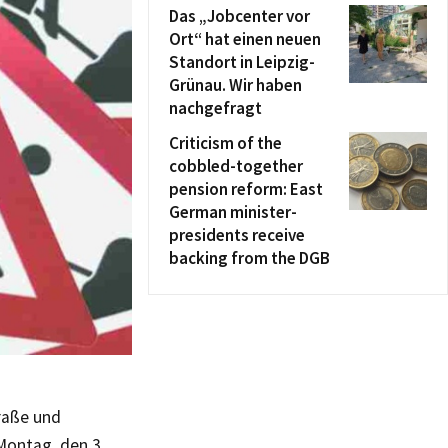
Das „Jobcenter vor
Ort“ hat einen neuen
Standort in Leipzig-
Grünau. Wir haben
nachgefragt
Criticism of the
cobbled-together
pension reform: East
German minister-
presidents receive
backing from the DGB
raße und
Montag, den 3.