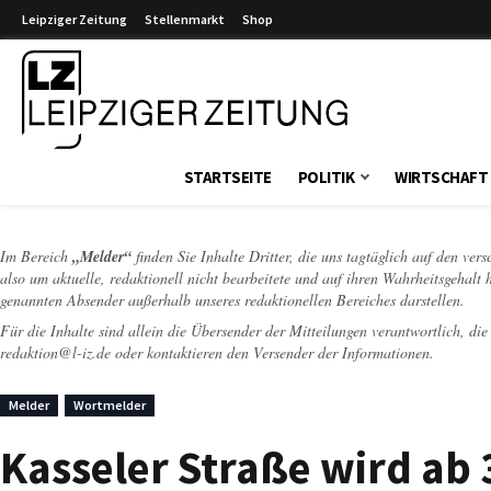
Leipziger Zeitung
Stellenmarkt
Shop
Leipziger Zeitung
STARTSEITE
POLITIK
WIRTSCHAFT
Im Bereich
„Melder“
finden Sie Inhalte Dritter, die uns tagtäglich auf den ver
also um aktuelle, redaktionell nicht bearbeitete und auf ihren Wahrheitsgehalt 
genannten Absender außerhalb unseres redaktionellen Bereiches darstellen.
Für die Inhalte sind allein die Übersender der Mitteilungen verantwortlich, di
redaktion@l-iz.de
oder kontaktieren den Versender der Informationen.
Melder
Wortmelder
Kasseler Straße wird ab 