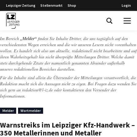
Leipziger Zeitung
Stellenmarkt
Shop
Login
Leipziger Zeitung
Im Bereich
„Melder“
finden Sie Inhalte Dritter, die uns tagtäglich auf den
verschiedensten Wegen erreichen und die wir unseren Lesern nicht vorenthalten
wollen. Es handelt sich also um aktuelle, redaktionell nicht bearbeitete und auf
ihren Wahrheitsgehalt hin nicht überprüfte Mitteilungen Dritter. Welche damit
stets durchgehende Zitate der namentlich genannten Absender außerhalb
unseres redaktionellen Bereiches darstellen.
Für die Inhalte sind allein die Übersender der Mitteilungen verantwortlich, die
Redaktion macht sich die Aussagen nicht zu eigen. Bei Fragen dazu wenden Sie
sich gern an
redaktion@l-iz.de
oder kontaktieren den Versender der
Informationen.
Melder
Wortmelder
Warnstreiks im Leipziger Kfz-Handwerk –
350 Metallerinnen und Metaller