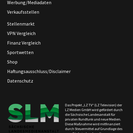
Werbung/Mediadaten
Verkaufsstellen
Stellenmarkt
VPN Vergleich
Finanz Vergleich
Sportwetten
Shop
Haftungsausschluss/Disclaimer
Datenschutz
Das Projekt „LZ TV“ (LZ Television) der
LZ Medien GmbH wird gefördert durch
die Sächsische Landesanstalt für
privaten Rundfunk und neue Medien.
Diese Maßnahme wird mitfinanziert
durch Steuermittel auf Grundlage des