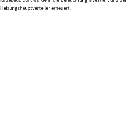
Radebeul. Dort wurde in die Beleuchtung investiert und der
Heizungshauptverteiler erneuert.