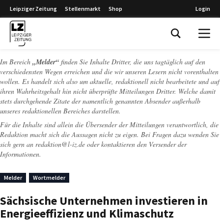
Leipziger Zeitung
Stellenmarkt
Shop
Login
Leipziger Zeitung
Im Bereich
„Melder“
finden Sie Inhalte Dritter, die uns tagtäglich auf den
verschiedensten Wegen erreichen und die wir unseren Lesern nicht vorenthalten
wollen. Es handelt sich also um aktuelle, redaktionell nicht bearbeitete und auf
ihren Wahrheitsgehalt hin nicht überprüfte Mitteilungen Dritter. Welche damit
stets durchgehende Zitate der namentlich genannten Absender außerhalb
unseres redaktionellen Bereiches darstellen.
Für die Inhalte sind allein die Übersender der Mitteilungen verantwortlich, die
Redaktion macht sich die Aussagen nicht zu eigen. Bei Fragen dazu wenden Sie
sich gern an
redaktion@l-iz.de
oder kontaktieren den Versender der
Informationen.
Melder
Wortmelder
Sächsische Unternehmen investieren in
Energieeffizienz und Klimaschutz