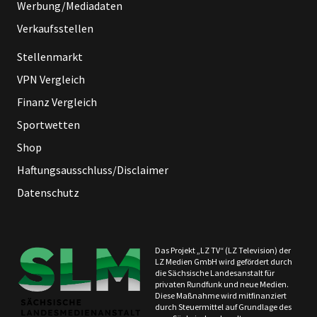
Werbung/Mediadaten
Verkaufsstellen
Stellenmarkt
VPN Vergleich
Finanz Vergleich
Sportwetten
Shop
Haftungsausschluss/Disclaimer
Datenschutz
Das Projekt „LZ TV“ (LZ Television) der
LZ Medien GmbH wird gefördert durch
die Sächsische Landesanstalt für
privaten Rundfunk und neue Medien.
Diese Maßnahme wird mitfinanziert
durch Steuermittel auf Grundlage des