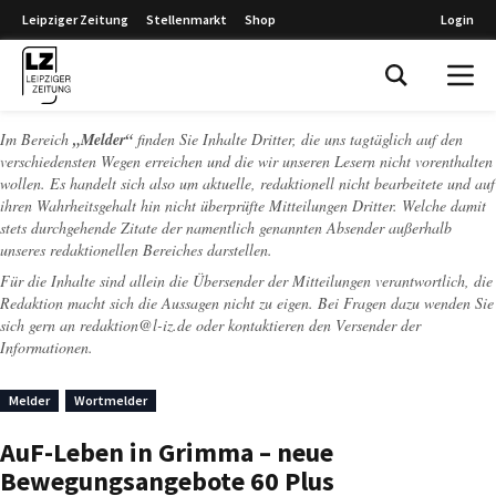
Leipziger Zeitung
Stellenmarkt
Shop
Login
Leipziger Zeitung
Im Bereich
„Melder“
finden Sie Inhalte Dritter, die uns tagtäglich auf den
verschiedensten Wegen erreichen und die wir unseren Lesern nicht vorenthalten
wollen. Es handelt sich also um aktuelle, redaktionell nicht bearbeitete und auf
ihren Wahrheitsgehalt hin nicht überprüfte Mitteilungen Dritter. Welche damit
stets durchgehende Zitate der namentlich genannten Absender außerhalb
unseres redaktionellen Bereiches darstellen.
Für die Inhalte sind allein die Übersender der Mitteilungen verantwortlich, die
Redaktion macht sich die Aussagen nicht zu eigen. Bei Fragen dazu wenden Sie
sich gern an
redaktion@l-iz.de
oder kontaktieren den Versender der
Informationen.
Melder
Wortmelder
AuF-Leben in Grimma – neue
Bewegungsangebote 60 Plus