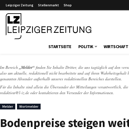
Leipziger Zeitung
Stellenmarkt
Shop
Leipziger Zeitung
STARTSEITE
POLITIK
WIRTSCHAFT
Im Bereich
„Melder“
finden Sie Inhalte Dritter, die uns tagtäglich auf den ver
also um aktuelle, redaktionell nicht bearbeitete und auf ihren Wahrheitsgehalt 
genannten Absender außerhalb unseres redaktionellen Bereiches darstellen.
Für die Inhalte sind allein die Übersender der Mitteilungen verantwortlich, di
redaktion@l-iz.de
oder kontaktieren den Versender der Informationen.
Melder
Wortmelder
Bodenpreise steigen wei