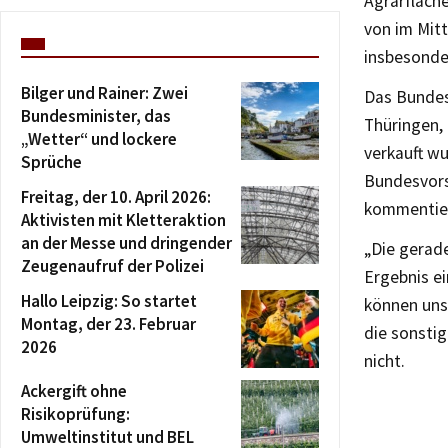
Agrarfläche
von im Mitt
insbesonde
Bilger und Rainer: Zwei
Das Bundes
Bundesminister, das
Thüringen, 
„Wetter“ und lockere
verkauft wu
Sprüche
Bundesvors
Freitag, der 10. April 2026:
kommentie
Aktivisten mit Kletteraktion
an der Messe und dringender
„Die gerad
Zeugenaufruf der Polizei
Ergebnis ei
Hallo Leipzig: So startet
können uns 
Montag, der 23. Februar
die sonstig
2026
nicht.
Ackergift ohne
Risikoprüfung:
Umweltinstitut und BEL