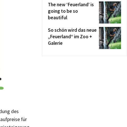
The new ‘Feuerland’ is
going to be so
beautiful
So schön wird das neue
„Feuerland“ im Zoo +
Galerie
ldung des
aufpreise für