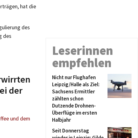
rträgen, hat die
gulierung des
g des
Leserinnen
empfehlen
rwirrten
Nicht nur Flughafen
Leipzig/Halle als Ziel:
ei der
Sachsens Ermittler
zählten schon
Dutzende Drohnen-
Überflüge im ersten
affee und dem
Halbjahr
Seit Donnerstag
wieder in Leipzig: Gilde