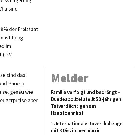
reissteigerung
/ha sind
 9% der Freistaat
ienstiftung
ied im
) e.V.
Melder
se sind das
 und Bauern
eise, genau wie
Familie verfolgt und bedrängt –
Bundespolizei stellt 50-jährigen
zeugerpreise aber
Tatverdächtigen am
Hauptbahnhof
1. Internationale Roverchallenge
mit 3 Disziplinen nun in