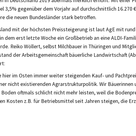
n in Deutschland 2019 abermals merklich erhöht. Mit einer P
el 3,5% gegenüber dem Vorjahr auf durchschnittlich 16.270 €
re die neuen Bundesländer stark betroffen.
land mit der höchsten Preissteigerung ist laut AgE mit rund
in dem erst letzte Woche ein Großbetrieb an eine ALDI-Famil
rde. Reiko Wöllert, selbst Milchbauer in Thüringen und Mitgl
tand der Arbeitsgemeinschaft bäuerliche Landwirtschaft (AbL
rt:
e hier im Osten immer weiter steigenden Kauf- und Pachtprei
ner nicht existierenden Agrarstrukturpolitik. Wir Bäuerinnen
Boden oftmals schlicht nicht mehr leisten, weil die Bodenpr
en Kosten z.B. für Betriebsmittel seit Jahren steigen, die Er