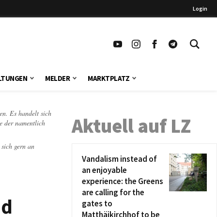
Login
LTUNGEN
MELDER
MARKTPLATZ
en. Es handelt sich
Aktuell auf LZ
te der namentlich
 sich gern an
Vandalism instead of
an enjoyable
experience: the Greens
are calling for the
nd
gates to
Matthäikirchhof to be