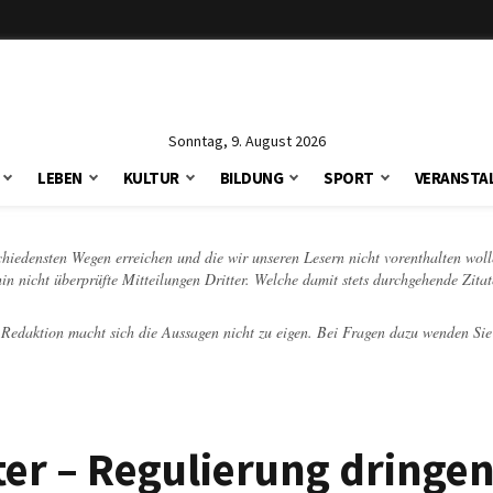
Sonntag, 9. August 2026
LEBEN
KULTUR
BILDUNG
SPORT
VERANSTA
schiedensten Wegen erreichen und die wir unseren Lesern nicht vorenthalten woll
hin nicht überprüfte Mitteilungen Dritter. Welche damit stets durchgehende Zita
e Redaktion macht sich die Aussagen nicht zu eigen. Bei Fragen dazu wenden Sie
ter – Regulierung dringe