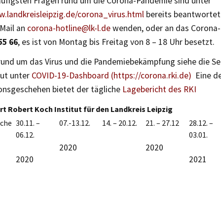
häufigsten Fragen rund um die Corona-Pandemie sind unter
w.landkreisleipzig.de/corona_virus.html
bereits beantwortet.
-Mail an
corona-hotline@lk-l.de
wenden, oder an das Corona-
55 66
, es ist von Montag bis Freitag von 8 – 18 Uhr besetzt.
rund um das Virus und die Pandemiebekämpfung siehe die Se
tut unter
COVID-19-Dashboard (https://corona.rki.de)
Eine det
ionsgeschehen bietet der tägliche
Lagebericht des RKI
t Robert Koch Institut für den Landkreis Leipzig
che
30.11. –
07.-13.12.
14. – 20.12.
21. – 27.12
28.12. –
06.12.
03.01.
2020
2020
2020
2021