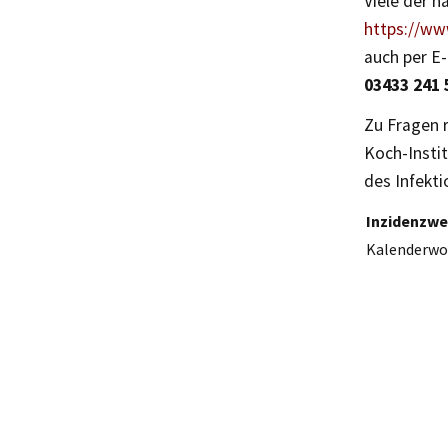
Viele der 
https://ww
auch per E
03433 241 
Zu Fragen 
Koch-Insti
des Infekt
Inzidenzwer
Kalenderwo