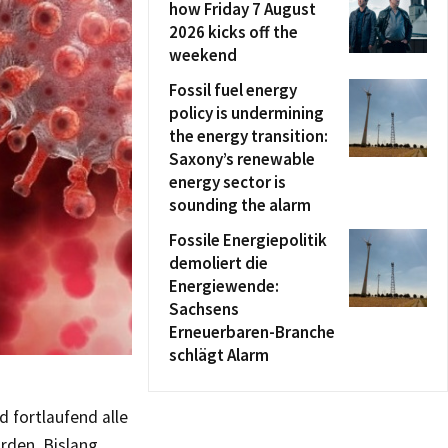
how Friday 7 August
2026 kicks off the
weekend
Fossil fuel energy
policy is undermining
the energy transition:
Saxony’s renewable
energy sector is
sounding the alarm
Fossile Energiepolitik
demoliert die
Energiewende:
Sachsens
Erneuerbaren-Branche
schlägt Alarm
d fortlaufend alle
rden. Bislang