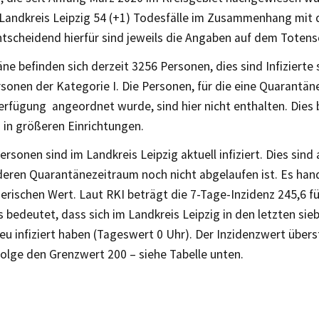
Landkreis Leipzig 54 (+1) Todesfälle im Zusammenhang mit
ntscheidend hierfür sind jeweils die Angaben auf dem Totens
ne befinden sich derzeit 3256 Personen, dies sind Infizierte
onen der Kategorie I. Die Personen, für die eine Quarantän
rfügung angeordnet wurde, sind hier nicht enthalten. Dies b
 in größeren Einrichtungen.
rsonen sind im Landkreis Leipzig aktuell infiziert. Dies sind a
deren Quarantänezeitraum noch nicht abgelaufen ist. Es han
erischen Wert. Laut RKI beträgt die 7-Tage-Inzidenz 245,6 f
s bedeutet, dass sich im Landkreis Leipzig in den letzten si
u infiziert haben (Tageswert 0 Uhr). Der Inzidenzwert über
Folge den Grenzwert 200 – siehe Tabelle unten.