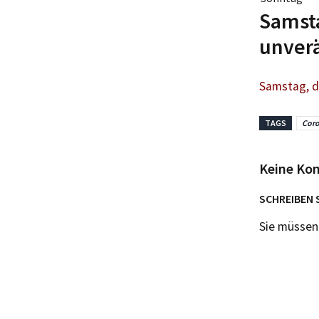
Samsta
unver
Samstag, d
TAGS
Coro
Keine Ko
SCHREIBEN 
Sie müsse