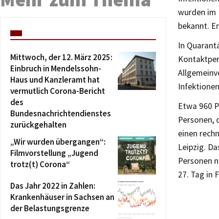
wurden im 
bekannt. E
In Quarantä
Mittwoch, der 12. März 2025:
Kontaktpers
Einbruch in Mendelssohn-
Allgemeinve
Haus und Kanzleramt hat
Infektionen
vermutlich Corona-Bericht
des
Etwa 960 Pe
Bundesnachrichtendienstes
Personen, 
zurückgehalten
einen rechn
„Wir wurden übergangen“:
Leipzig. Da
Filmvorstellung „Jugend
Personen ne
trotz(t) Corona“
27. Tag in 
Das Jahr 2022 in Zahlen:
Krankenhäuser in Sachsen an
der Belastungsgrenze