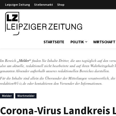
Leipziger Zeitung
Stellenmarkt
Shop
Leipziger Zeitung
STARTSEITE
POLITIK
WIRTSCHAFT
Im Bereich
„Melder“
finden Sie Inhalte Dritter, die uns tagtäglich auf den ver
also um aktuelle, redaktionell nicht bearbeitete und auf ihren Wahrheitsgehalt 
genannten Absender außerhalb unseres redaktionellen Bereiches darstellen.
Für die Inhalte sind allein die Übersender der Mitteilungen verantwortlich, di
redaktion@l-iz.de
oder kontaktieren den Versender der Informationen.
Melder
Wortmelder
Corona-Virus Landkreis L