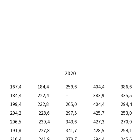
2020
167,4
184,4
259,6
404,4
386,6
184,4
222,4
–
383,9
335,5
199,4
232,8
265,0
404,4
294,4
204,2
228,6
297,5
425,7
253,0
206,5
239,4
343,6
427,3
270,0
191,8
227,8
341,7
428,5
254,1
210,4
241,9
370,7
394,4
245,6