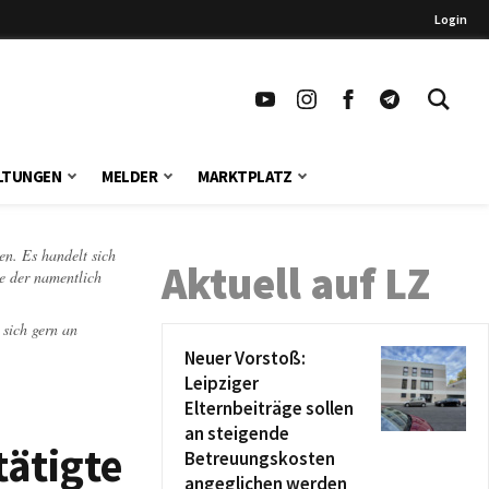
Login
LTUNGEN
MELDER
MARKTPLATZ
en. Es handelt sich
Aktuell auf LZ
te der namentlich
 sich gern an
Neuer Vorstoß:
Leipziger
Elternbeiträge sollen
an steigende
tätigte
Betreuungskosten
angeglichen werden