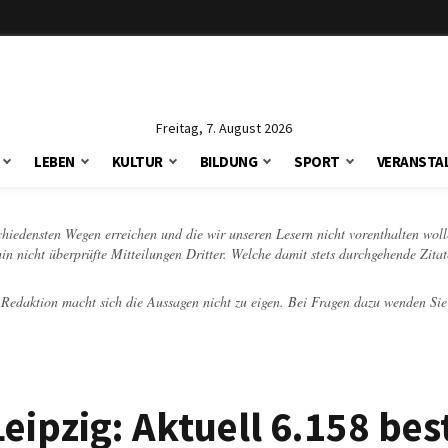
Freitag, 7. August 2026
LEBEN
KULTUR
BILDUNG
SPORT
VERANSTA
schiedensten Wegen erreichen und die wir unseren Lesern nicht vorenthalten woll
hin nicht überprüfte Mitteilungen Dritter. Welche damit stets durchgehende Zita
e Redaktion macht sich die Aussagen nicht zu eigen. Bei Fragen dazu wenden Sie
eipzig: Aktuell 6.158 bes