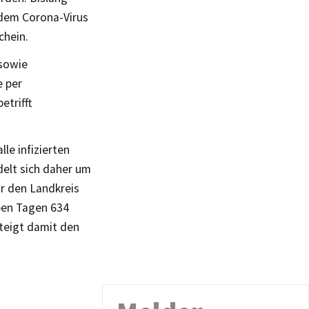
 dem Corona-Virus
chein.
 sowie
e per
etrifft
lle infizierten
delt sich daher um
ür den Landkreis
eben Tagen 634
steigt damit den