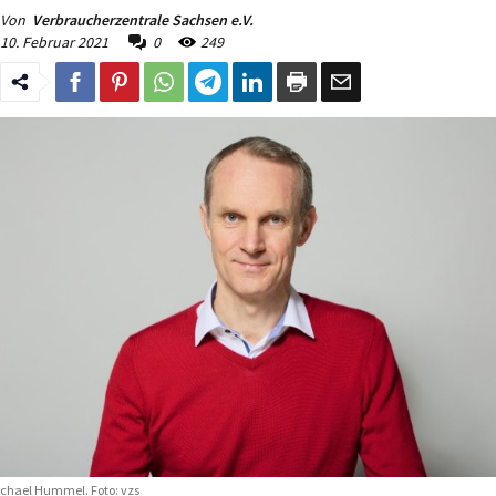
Von
Verbraucherzentrale Sachsen e.V.
10. Februar 2021
0
249
chael Hummel. Foto: vzs