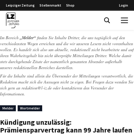
Leipziger Zeitung
Stellenmarkt
Shop
Login
Leipziger Zeitung
Im Bereich
„Melder“
finden Sie Inhalte Dritter, die uns tagtäglich auf den
verschiedensten Wegen erreichen und die wir unseren Lesern nicht vorenthalten
wollen. Es handelt sich also um aktuelle, redaktionell nicht bearbeitete und auf
ihren Wahrheitsgehalt hin nicht überprüfte Mitteilungen Dritter. Welche damit
stets durchgehende Zitate der namentlich genannten Absender außerhalb
unseres redaktionellen Bereiches darstellen.
Für die Inhalte sind allein die Übersender der Mitteilungen verantwortlich, die
Redaktion macht sich die Aussagen nicht zu eigen. Bei Fragen dazu wenden Sie
sich gern an
redaktion@l-iz.de
oder kontaktieren den Versender der
Informationen.
Melder
Wortmelder
Kündigung unzulässig:
Prämiensparvertrag kann 99 Jahre laufen