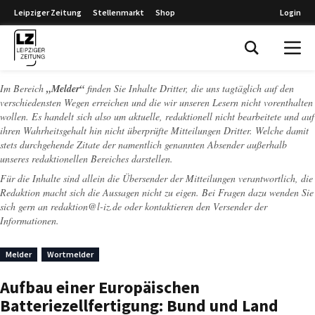
Leipziger Zeitung
Stellenmarkt
Shop
Login
Leipziger Zeitung
Im Bereich
„Melder“
finden Sie Inhalte Dritter, die uns tagtäglich auf den
verschiedensten Wegen erreichen und die wir unseren Lesern nicht vorenthalten
wollen. Es handelt sich also um aktuelle, redaktionell nicht bearbeitete und auf
ihren Wahrheitsgehalt hin nicht überprüfte Mitteilungen Dritter. Welche damit
stets durchgehende Zitate der namentlich genannten Absender außerhalb
unseres redaktionellen Bereiches darstellen.
Für die Inhalte sind allein die Übersender der Mitteilungen verantwortlich, die
Redaktion macht sich die Aussagen nicht zu eigen. Bei Fragen dazu wenden Sie
sich gern an
redaktion@l-iz.de
oder kontaktieren den Versender der
Informationen.
Melder
Wortmelder
Aufbau einer Europäischen
Batteriezellfertigung: Bund und Land