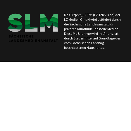
Das Projekt „LZ TV“ (LZ Television) der
LZ Medien GmbH wird gefördert durch
die Sächsische Landesanstalt für
privaten Rundfunk und neue Medien.
Diese Maßnahme wird mitfinanziert
durch Steuermittel auf Grundlage des
vom Sächsischen Landtag
beschlossenen Haushaltes.